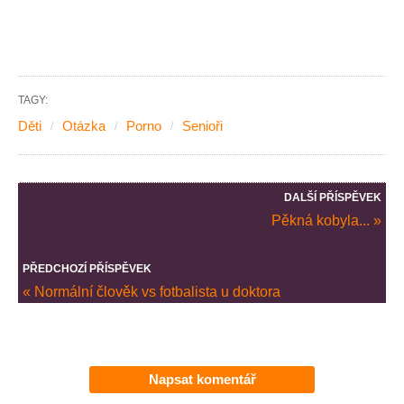
TAGY:
Děti
Otázka
Porno
Senioři
DALŠÍ PŘÍSPĚVEK
Pěkná kobyla... »
PŘEDCHOZÍ PŘÍSPĚVEK
« Normální člověk vs fotbalista u doktora
Napsat komentář