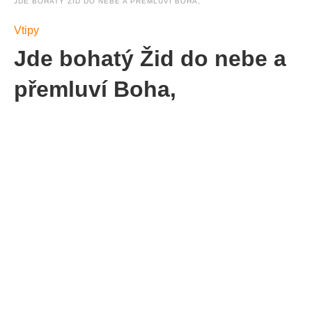
JDE BOHATÝ ŽID DO NEBE A PŘEMLUVÍ BOHA,
Vtipy
Jde bohatý Žid do nebe a
přemluví Boha,