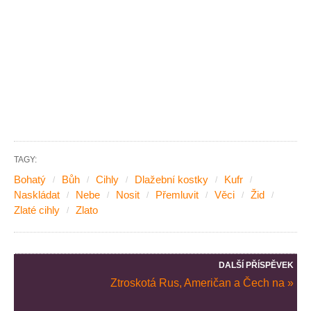
TAGY:
Bohatý
Bůh
Cihly
Dlažební kostky
Kufr
Naskládat
Nebe
Nosit
Přemluvit
Věci
Žid
Zlaté cihly
Zlato
DALŠÍ PŘÍSPĚVEK
Ztroskotá Rus, Američan a Čech na »