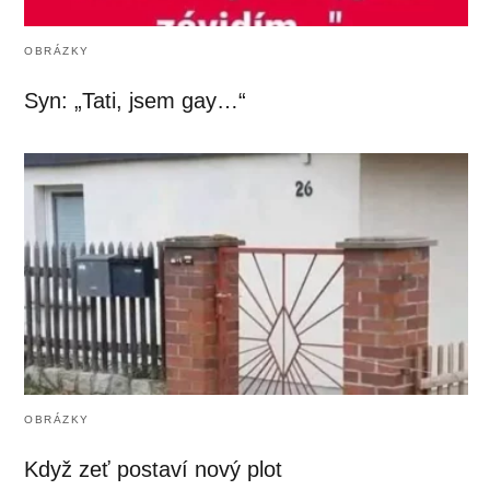
OBRÁZKY
Syn: „Tati, jsem gay…“
OBRÁZKY
Když zeť postaví nový plot