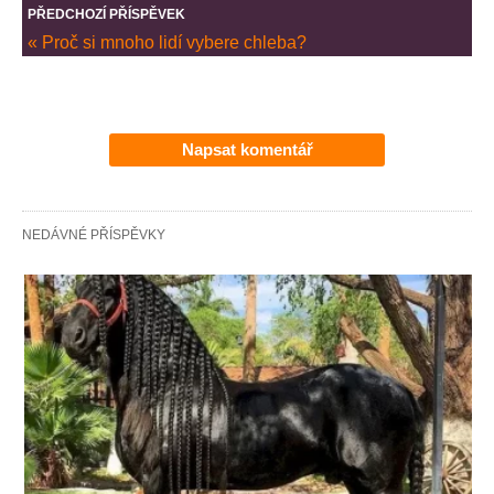
PŘEDCHOZÍ PŘÍSPĚVEK
« Proč si mnoho lidí vybere chleba?
Napsat komentář
NEDÁVNÉ PŘÍSPĚVKY