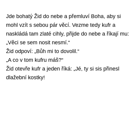
Jde bohatý Žid do nebe a přemluví Boha, aby si
mohl vzít s sebou pár věcí. Vezme tedy kufr a
naskládá tam zlaté cihly, přijde do nebe a říkají mu:
„Věci se sem nosit nesmí.“
Žid odpoví: „Bůh mi to dovolil.“
„A co v tom kufru máš?“
Žid otevře kufr a jeden říká: „Jé, ty si sis přinesl
dlažební kostky!