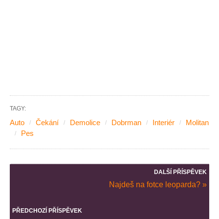
TAGY:
Auto
Čekání
Demolice
Dobrman
Interiér
Molitan
Pes
DALŠÍ PŘÍSPĚVEK
Najdeš na fotce leoparda? »
PŘEDCHOZÍ PŘÍSPĚVEK