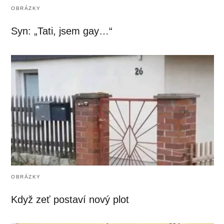
OBRÁZKY
Syn: „Tati, jsem gay…“
OBRÁZKY
Když zeť postaví nový plot