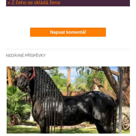
« Z čeho se skládá žena
Napsat komentář
NEDÁVNÉ PŘÍSPĚVKY