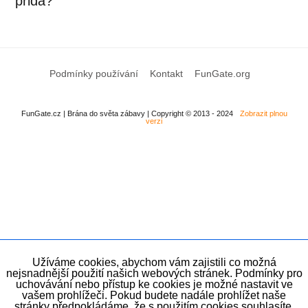
přidá?
Podmínky používání
Kontakt
FunGate.org
FunGate.cz | Brána do světa zábavy | Copyright © 2013 - 2024
Zobrazit plnou
verzi
Užíváme cookies, abychom vám zajistili co možná
nejsnadnější použití našich webových stránek. Podmínky pro
uchovávání nebo přístup ke cookies je možné nastavit ve
vašem prohlížeči. Pokud budete nadále prohlížet naše
stránky předpokládáme, že s použitím cookies souhlasíte.