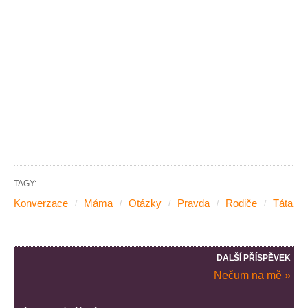
TAGY:
Konverzace
Máma
Otázky
Pravda
Rodiče
Táta
DALŠÍ PŘÍSPĚVEK
Nečum na mě »