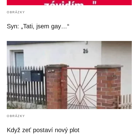
OBRÁZKY
Syn: „Tati, jsem gay…“
OBRÁZKY
Když zeť postaví nový plot