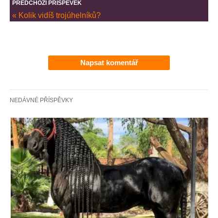
PŘEDCHOZÍ PŘÍSPĚVEK
« Kolik vidíš trojúhelníků?
Napsat komentář
NEDÁVNÉ PŘÍSPĚVKY