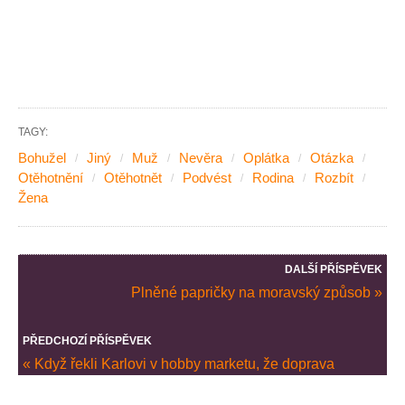
TAGY:
Bohužel
Jiný
Muž
Nevěra
Oplátka
Otázka
Otěhotnění
Otěhotnět
Podvést
Rodina
Rozbít
Žena
DALŠÍ PŘÍSPĚVEK
Plněné papričky na moravský způsob »
PŘEDCHOZÍ PŘÍSPĚVEK
« Když řekli Karlovi v hobby marketu, že doprava