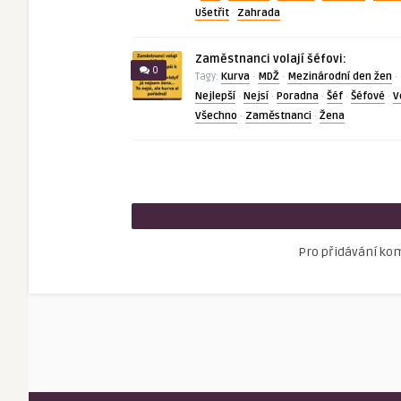
Ušetřit
Zahrada
·
Zaměstnanci volají šéfovi:
0
Kurva
MDŽ
Mezinárodní den žen
Tagy:
·
·
·
Nejlepší
Nejsí
Poradna
Šéf
Šéfové
V
·
·
·
·
·
Všechno
Zaměstnanci
Žena
·
·
Pro přidávání ko