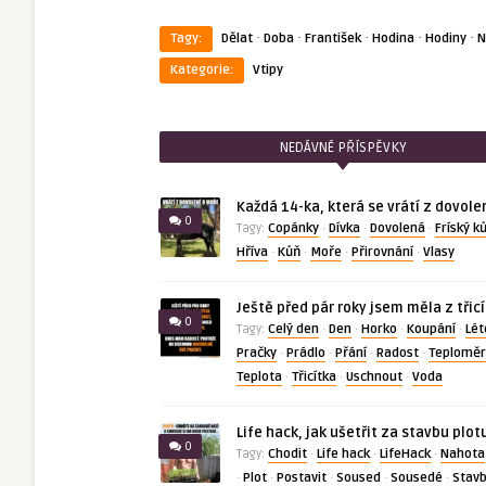
·
·
·
·
·
Tagy:
Dělat
Doba
František
Hodina
Hodiny
N
Kategorie:
Vtipy
NEDÁVNÉ PŘÍSPĚVKY
Každá 14-ka, která se vrátí z dovole
0
Copánky
Dívka
Dovolená
Fríský k
Tagy:
·
·
·
Hříva
Kůň
Moře
Přirovnání
Vlasy
·
·
·
·
Ještě před pár roky jsem měla z třic
0
Celý den
Den
Horko
Koupání
Lét
Tagy:
·
·
·
·
Pračky
Prádlo
Přání
Radost
Teploměr
·
·
·
·
Teplota
Třicítka
Uschnout
Voda
·
·
·
Life hack, jak ušetřit za stavbu plot
0
Chodit
Life hack
LifeHack
Nahota
Tagy:
·
·
·
Plot
Postavit
Soused
Sousedé
Stav
·
·
·
·
·