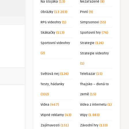
Na stojáka
(13)
Nezařazené
(8)
Obrázky
(13 203)
První
(9)
RPG videohry
(1)
Simpsonovi
(55)
Skákačky
(113)
Sportovní hry
(76)
Sportovní videohry
Strategie
(126)
(2)
Strategie videohry
(1)
Světová nej
(126)
Telebazar
(15)
Testy, hádanky
Thajsko – divná to
(332)
země
(15)
Videa
(467)
Videa z internetu
(1)
Vtipné reklamy
(43)
Vtipy
(1 083)
Zajímavosti
(151)
Závodní hry
(133)