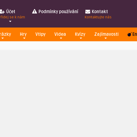
Účet
Podmínky používání
Kontakt
Přidej se k nám
Kontaktujte nás
rázky
Hry
Vtipy
Videa
Kvízy
Zajímavosti
En