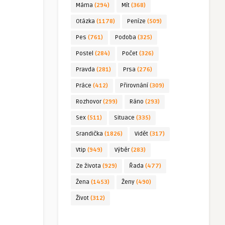
Máma
(294)
Mít
(368)
Otázka
(1178)
Peníze
(509)
Pes
(761)
Podoba
(325)
Postel
(284)
Počet
(326)
Pravda
(281)
Prsa
(276)
Práce
(412)
Přirovnání
(309)
Rozhovor
(299)
Ráno
(293)
Sex
(511)
Situace
(335)
Srandička
(1826)
Vidět
(317)
Vtip
(949)
Výběr
(283)
Ze života
(929)
Řada
(477)
Žena
(1453)
Ženy
(490)
Život
(312)