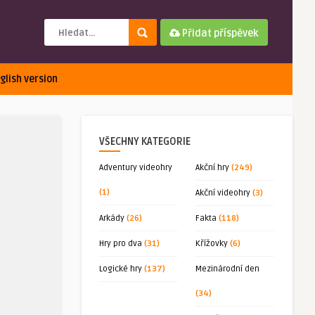
Přidat příspěvek
glish version
VŠECHNY KATEGORIE
Adventury videohry
Akční hry
(249)
(1)
Akční videohry
(3)
Arkády
(26)
Fakta
(118)
Hry pro dva
(31)
Křížovky
(6)
Logické hry
(137)
Mezinárodní den
(34)