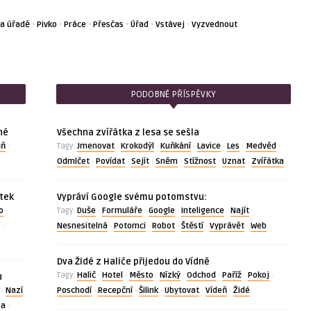
·
·
·
·
·
·
a úřadě
Pivko
Práce
Přesčas
Úřad
Vstávej
Vyzvednout
PODOBNÉ PŘÍSPĚVKY
né
Všechna zvířátka z lesa se sešla
ůň
Jmenovat
Krokodýl
Kuňkání
Lavice
Les
Medvěd
·
Tagy:
·
·
·
·
·
·
Odmlčet
Povídat
Sejít
Sněm
Stížnost
Uznat
Zvířátka
·
·
·
·
·
·
ítek
Vypráví Google svému potomstvu:
o
Duše
Formuláře
Google
Inteligence
Najít
·
Tagy:
·
·
·
·
·
Nesnesitelná
Potomci
Robot
Štěstí
Vyprávět
Web
·
·
·
·
·
·
Dva Židé z Haliče přijedou do Vídně
Halič
Hotel
Město
Nízký
Odchod
Paříž
Pokoj
Tagy:
·
·
·
·
·
·
·
u
Nazí
Poschodí
Recepční
Šilink
Ubytovat
Vídeň
Židé
·
·
·
·
·
·
ba
·