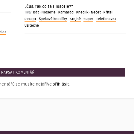
„Čus. Tak co ta filosofie?“
Dát
Filosofie
Kamarád
Knedlík
Nečet
Přítel
Tagy:
·
·
·
·
·
·
Recept
Špekové knedlíky
Stejně
Super
Telefonovat
·
·
·
·
·
Užitečné
olat
·
NAPSAT KOMENTÁŘ
mentářů se musíte nejdříve
přihlásit
.