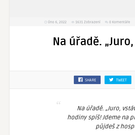
Úno 6, 2022
1631
Zobrazení
0 Komentáře
Na úřadě. „Juro,
SHARE
TWEET
Na úřadě. „Juro, vstá
hodiny spíš! Jdeme na pi
půjdeš z hosp