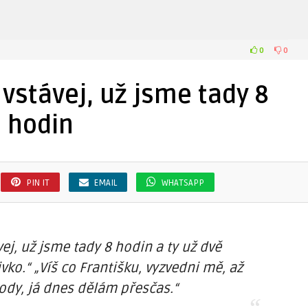
0
0
 vstávej, už jsme tady 8
hodin
PIN IT
EMAIL
WHATSAPP
vej, už jsme tady 8 hodin a ty už dvě
vko.“ „Víš co Františku, vyzvedni mě, až
ody, já dnes dělám přesčas.“