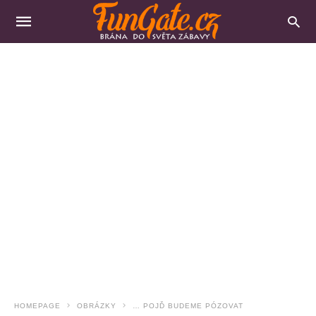
HOMEPAGE
OBRÁZKY
… POJĎ BUDEME PÓZOVAT