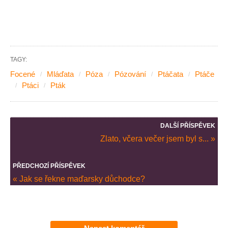
TAGY:
Focené
Mláďata
Póza
Pózování
Ptáčata
Ptáče
Ptáci
Pták
DALŠÍ PŘÍSPĚVEK
Zlato, včera večer jsem byl s... »
PŘEDCHOZÍ PŘÍSPĚVEK
« Jak se řekne maďarsky důchodce?