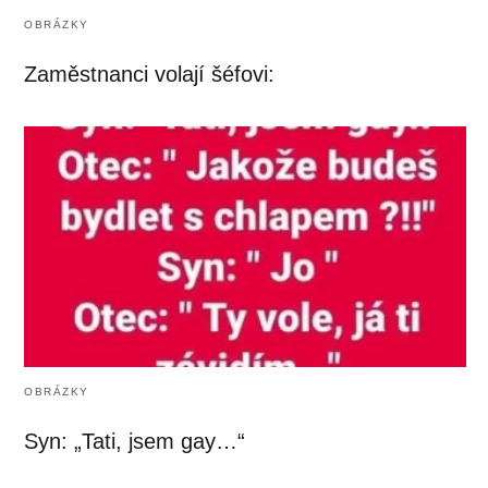
OBRÁZKY
Zaměstnanci volají šéfovi:
OBRÁZKY
Syn: „Tati, jsem gay…“