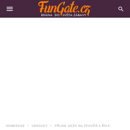
HOMEPAGE
OBRÁZKY
PŘIJDE DEŽO NA ZPOVĚĎ A ŘÍKÁ: