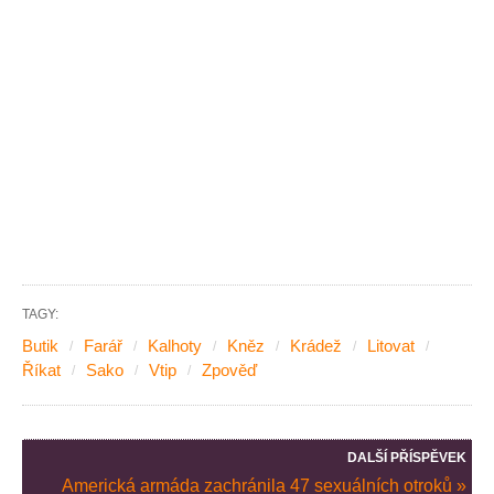
TAGY:
Butik
Farář
Kalhoty
Kněz
Krádež
Litovat
Říkat
Sako
Vtip
Zpověď
DALŠÍ PŘÍSPĚVEK
Americká armáda zachránila 47 sexuálních otroků »