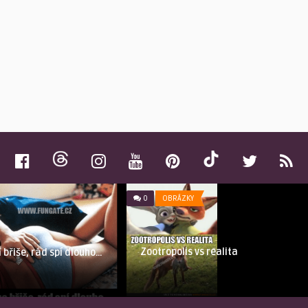
0
OBRÁZKY
Zootropolis vs realita
a břiše, rád spí dlouho…