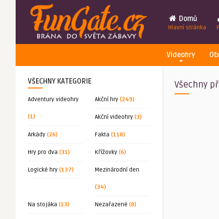
Domů
Hlavní stránka
Videohry
Ob
VŠECHNY KATEGORIE
Všechny př
Adventury videohry
Akční hry
(249)
(1)
Akční videohry
(3)
Arkády
(26)
Fakta
(118)
Hry pro dva
(31)
Křížovky
(6)
Logické hry
(137)
Mezinárodní den
(34)
Na stojáka
(13)
Nezařazené
(8)