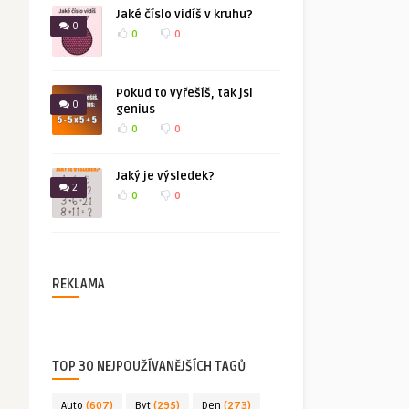
Jaké číslo vidíš v kruhu?
0
0
0
Pokud to vyřešíš, tak jsi
0
genius
0
0
Jaký je výsledek?
2
0
0
REKLAMA
TOP 30 NEJPOUŽÍVANĚJŠÍCH TAGŮ
Auto
(607)
Byt
(295)
Den
(273)