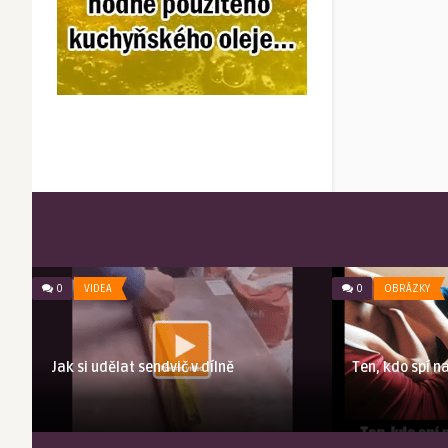
0
VIDEA
0
OBRÁZKY
y
Jak si udělat sendvič v dílně
Ten, kdo spí n