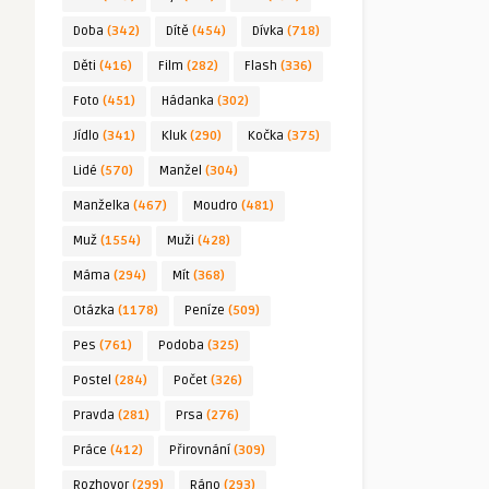
Doba
(342)
Dítě
(454)
Dívka
(718)
Děti
(416)
Film
(282)
Flash
(336)
Foto
(451)
Hádanka
(302)
Jídlo
(341)
Kluk
(290)
Kočka
(375)
Lidé
(570)
Manžel
(304)
Manželka
(467)
Moudro
(481)
Muž
(1554)
Muži
(428)
Máma
(294)
Mít
(368)
Otázka
(1178)
Peníze
(509)
Pes
(761)
Podoba
(325)
Postel
(284)
Počet
(326)
Pravda
(281)
Prsa
(276)
Práce
(412)
Přirovnání
(309)
Rozhovor
(299)
Ráno
(293)