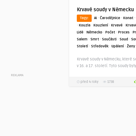
Krvavé soudy v Německu
·
·
Tagy:
AI
Čarodějnice
Konat
·
·
·
·
Kouzla
Kouzlení
Krvavé
Krvav
·
·
·
·
Lidé
Německo
Počet
Proces
P
·
·
·
·
Salem
Smrt
Součásti
Soud
So
·
·
·
Století
Středověk
Upálení
Ženy
Krvavé soudy v Německu, které s
v 16. a 17. století. Tyto soudy byl
REKLAMA
před 4 roky
1738