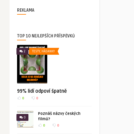
REKLAMA
TOP 10 NEJLEPŠÍCH PŘÍSPĚVKŮ
2
TESTY, HÁDANKY
99% lidí odpoví špatně
0
0
Poznáš názvy českých
0
filmů?
0
0