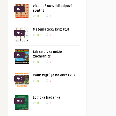
Více než 80% lidí odpoví
0
špatně
0
0
Matematický kvíz #18
0
0
0
Jak se dívka může
0
zachránit?
0
0
Kolik tygrů je na obrázku?
0
0
0
Logická hádanka
3
0
0