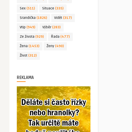
Sex
(511)
Situace
(335)
Srandička
(1826)
Vidět
(317)
Vtip
(949)
Výběr
(283)
Ze života
(929)
Řada
(477)
Žena
(1453)
Ženy
(490)
Život
(312)
REKLAMA