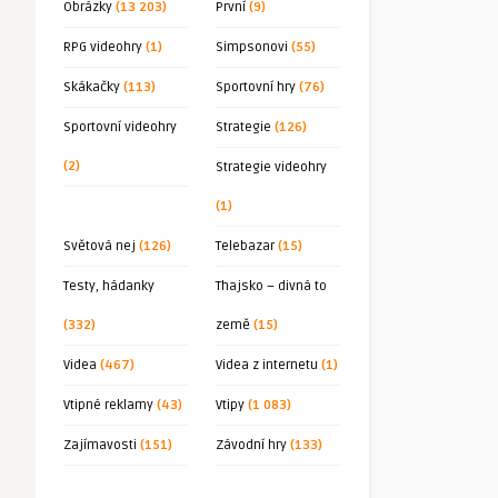
Obrázky
(13 203)
První
(9)
RPG videohry
(1)
Simpsonovi
(55)
Skákačky
(113)
Sportovní hry
(76)
Sportovní videohry
Strategie
(126)
(2)
Strategie videohry
(1)
Světová nej
(126)
Telebazar
(15)
Testy, hádanky
Thajsko – divná to
(332)
země
(15)
Videa
(467)
Videa z internetu
(1)
Vtipné reklamy
(43)
Vtipy
(1 083)
Zajímavosti
(151)
Závodní hry
(133)