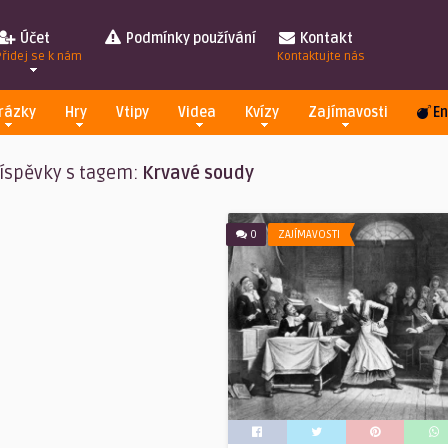
Účet
Podmínky používání
Kontakt
Přidej se k nám
Kontaktujte nás
rázky
Hry
Vtipy
Videa
Kvízy
Zajímavosti
En
íspěvky s tagem:
Krvavé soudy
0
ZAJÍMAVOSTI