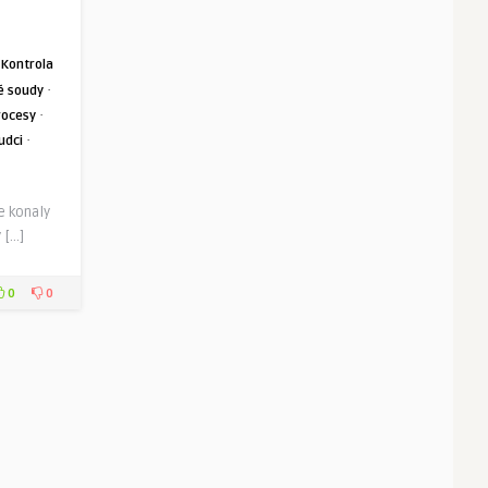
·
Kontrola
·
é soudy
·
rocesy
·
udci
e konaly
y […]
0
0