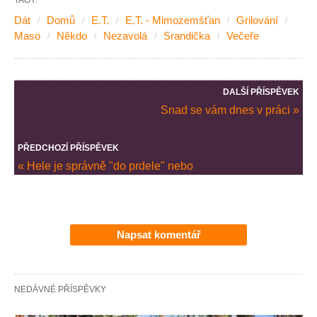
TAGY:
Dát
Domů
E.T.
E.T. - Mimozemšťan
Grilování
Maso
Někdo
Nezavolá
Srandička
Večeře
DALŠÍ PŘÍSPĚVEK
Snad se vám dnes v práci »
PŘEDCHOZÍ PŘÍSPĚVEK
« Hele je správně "do prdele" nebo
Napsat komentář
NEDÁVNÉ PŘÍSPĚVKY