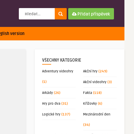
Přidat příspěvek
glish version
VŠECHNY KATEGORIE
Adventury videohry
Akční hry
(249)
(1)
Akční videohry
(3)
Arkády
(26)
Fakta
(118)
Hry pro dva
(31)
Křížovky
(6)
Logické hry
(137)
Mezinárodní den
(34)