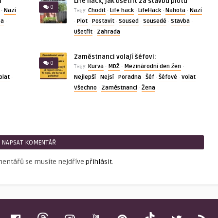
u
Life hack, jak ušetřit za stavbu plotu
0
Nazí
Chodit
Life hack
LifeHack
Nahota
Nazí
·
Tagy:
·
·
·
·
ba
Plot
Postavit
Soused
Sousedé
Stavba
·
·
·
·
·
·
·
Ušetřit
Zahrada
·
Zaměstnanci volají šéfovi:
0
Kurva
MDŽ
Mezinárodní den žen
Tagy:
·
·
·
olat
Nejlepší
Nejsí
Poradna
Šéf
Šéfové
Volat
·
·
·
·
·
·
·
Všechno
Zaměstnanci
Žena
·
·
NAPSAT KOMENTÁŘ
mentářů se musíte nejdříve
přihlásit
.