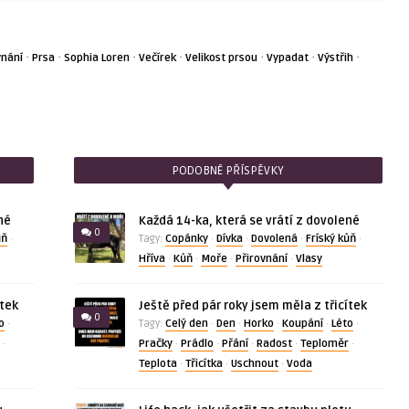
·
·
·
·
·
·
·
vnání
Prsa
Sophia Loren
Večírek
Velikost prsou
Vypadat
Výstřih
PODOBNÉ PŘÍSPĚVKY
né
Každá 14-ka, která se vrátí z dovolené
0
ůň
Copánky
Dívka
Dovolená
Fríský kůň
·
Tagy:
·
·
·
·
Hříva
Kůň
Moře
Přirovnání
Vlasy
·
·
·
·
ítek
Ještě před pár roky jsem měla z třicítek
0
o
Celý den
Den
Horko
Koupání
Léto
·
Tagy:
·
·
·
·
·
Pračky
Prádlo
Přání
Radost
Teploměr
·
·
·
·
·
·
Teplota
Třicítka
Uschnout
Voda
·
·
·