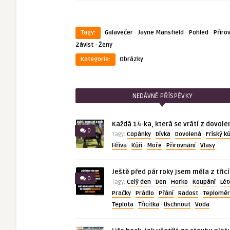
·
·
·
Tagy:
Galavečer
Jayne Mansfield
Pohled
Přiro
·
Závist
Ženy
Kategorie:
Obrázky
NEDÁVNÉ PŘÍSPĚVKY
Každá 14-ka, která se vrátí z dovole
0
Copánky
Dívka
Dovolená
Fríský k
Tagy:
·
·
·
Hříva
Kůň
Moře
Přirovnání
Vlasy
·
·
·
·
Ještě před pár roky jsem měla z třic
0
Celý den
Den
Horko
Koupání
Lét
Tagy:
·
·
·
·
Pračky
Prádlo
Přání
Radost
Teploměr
·
·
·
·
Teplota
Třicítka
Uschnout
Voda
·
·
·