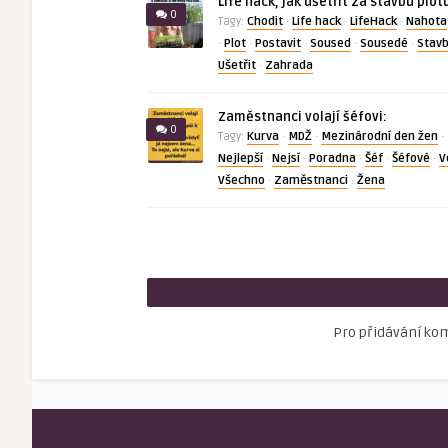
Life hack, jak ušetřit za stavbu plot
0
Chodit
Life hack
LifeHack
Nahota
Tagy:
·
·
·
Plot
Postavit
Soused
Sousedé
Stav
·
·
·
·
·
Ušetřit
Zahrada
·
Zaměstnanci volají šéfovi:
0
Kurva
MDŽ
Mezinárodní den žen
Tagy:
·
·
·
Nejlepší
Nejsí
Poradna
Šéf
Šéfové
V
·
·
·
·
·
Všechno
Zaměstnanci
Žena
·
·
Pro přidávání ko