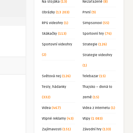
Na stojáka
(13)
Nezařazené
(8)
Obrázky
(13 203)
První
(9)
RPG videohry
(1)
Simpsonovi
(55)
Skákačky
(113)
Sportovní hry
(76)
Sportovní videohry
Strategie
(126)
(2)
Strategie videohry
(1)
Světová nej
(126)
Telebazar
(15)
Testy, hádanky
Thajsko – divná to
(332)
země
(15)
Videa
(467)
Videa z internetu
(1)
Vtipné reklamy
(43)
Vtipy
(1 083)
Zajímavosti
(151)
Závodní hry
(133)