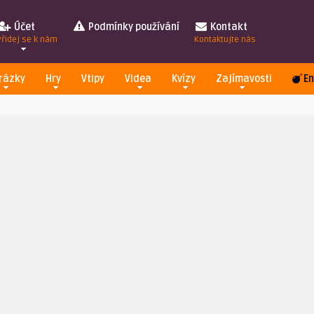
Účet
Podmínky používání
Kontakt
Přidej se k nám
Kontaktujte nás
rázky
Hry
Vtipy
Videa
Kvízy
Zajímavosti
En