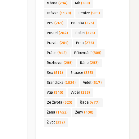
Máma
(294)
Mít
(368)
Otázka
(1178)
Peníze
(509)
Pes
(761)
Podoba
(325)
Postel
(284)
Počet
(326)
Pravda
(281)
Prsa
(276)
Práce
(412)
Přirovnání
(309)
Rozhovor
(299)
Ráno
(293)
Sex
(511)
Situace
(335)
Srandička
(1826)
Vidět
(317)
Vtip
(949)
Výběr
(283)
Ze života
(929)
Řada
(477)
Žena
(1453)
Ženy
(490)
Život
(312)