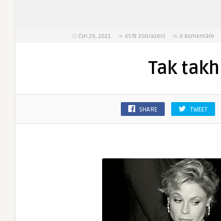
Čvn 29, 2021
6578
Zobrazení
0 Komentáře
Tak takh
SHARE
TWEET