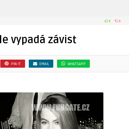
0
0
le vypadá závist
PIN IT
EMAIL
WHATSAPP