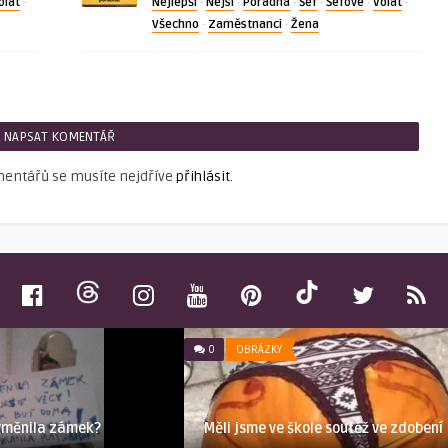
olat
Nejlepší
Nejsí
Poradna
Šéf
Šéfové
Volat
·
·
·
·
·
·
·
Všechno
Zaměstnanci
Žena
·
·
NAPSAT KOMENTÁŘ
mentářů se musíte nejdříve
přihlásit
.
0
OBRÁZKY
 vyměnila zámek?
Měli jsme ve škole soutěž ve zdobení