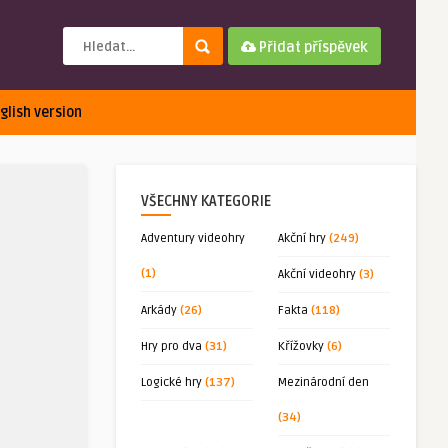
Přidat příspěvek
glish version
VŠECHNY KATEGORIE
Adventury videohry
Akční hry
(249)
(1)
Akční videohry
(3)
Arkády
(26)
Fakta
(118)
Hry pro dva
(31)
Křížovky
(6)
Logické hry
(137)
Mezinárodní den
(34)