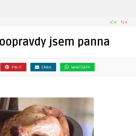
0
0
 doopravdy jsem panna
PIN IT
EMAIL
WHATSAPP