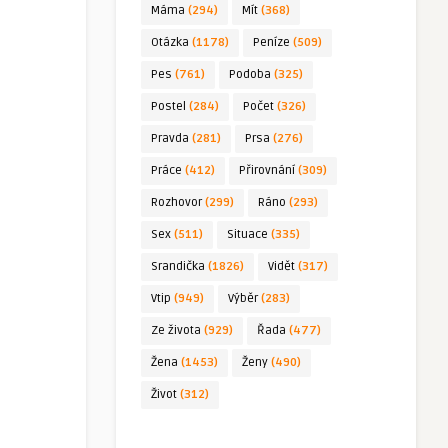
Máma
(294)
Mít
(368)
Otázka
(1178)
Peníze
(509)
Pes
(761)
Podoba
(325)
Postel
(284)
Počet
(326)
Pravda
(281)
Prsa
(276)
Práce
(412)
Přirovnání
(309)
Rozhovor
(299)
Ráno
(293)
Sex
(511)
Situace
(335)
Srandička
(1826)
Vidět
(317)
Vtip
(949)
Výběr
(283)
Ze života
(929)
Řada
(477)
Žena
(1453)
Ženy
(490)
Život
(312)