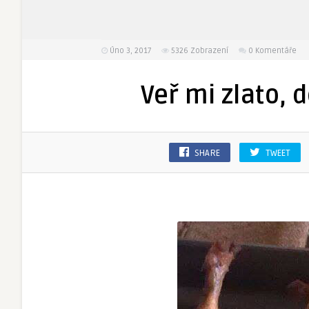
Úno 3, 2017
5326
Zobrazení
0 Komentáře
Veř mi zlato,
SHARE
TWEET