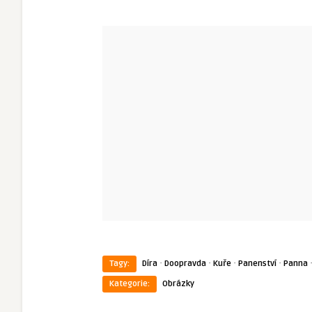
·
·
·
·
Tagy:
Díra
Doopravda
Kuře
Panenství
Panna
Kategorie:
Obrázky