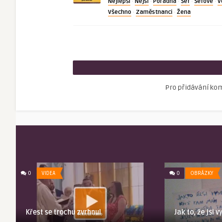
Nejlepší
Nejsí
Poradna
Šéf
Šéfové
V
·
·
·
·
·
Všechno
Zaměstnanci
Žena
·
·
Pro přidávání ko
0
VIDEA
0
OBRÁZKY
Křest se trochu zvrhnul
Jak to, že jsi