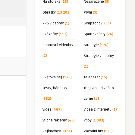
Na stojáka
(13)
Nezařazené
(8)
Obrázky
(13 203)
První
(9)
RPG videohry
(1)
Simpsonovi
(55)
Skákačky
(113)
Sportovní hry
(76)
Sportovní videohry
Strategie
(126)
(2)
Strategie videohry
(1)
Světová nej
(126)
Telebazar
(15)
Testy, hádanky
Thajsko – divná to
(332)
země
(15)
Videa
(467)
Videa z internetu
(1)
Vtipné reklamy
(43)
Vtipy
(1 083)
Zajímavosti
(151)
Závodní hry
(133)