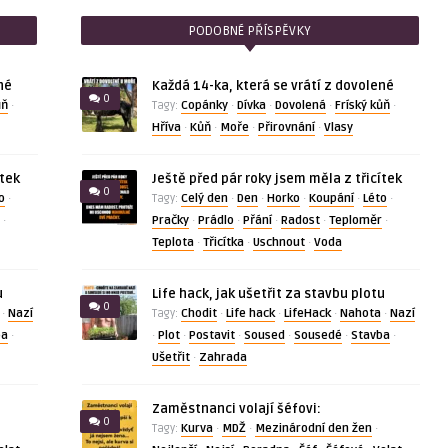
PODOBNÉ PŘÍSPĚVKY
né
Každá 14-ka, která se vrátí z dovolené
0
ůň
Copánky
Dívka
Dovolená
Fríský kůň
·
Tagy:
·
·
·
·
Hříva
Kůň
Moře
Přirovnání
Vlasy
·
·
·
·
ítek
Ještě před pár roky jsem měla z třicítek
0
o
Celý den
Den
Horko
Koupání
Léto
·
Tagy:
·
·
·
·
·
Pračky
Prádlo
Přání
Radost
Teploměr
·
·
·
·
·
·
Teplota
Třicítka
Uschnout
Voda
·
·
·
u
Life hack, jak ušetřit za stavbu plotu
0
Nazí
Chodit
Life hack
LifeHack
Nahota
Nazí
·
Tagy:
·
·
·
·
ba
Plot
Postavit
Soused
Sousedé
Stavba
·
·
·
·
·
·
·
Ušetřit
Zahrada
·
Zaměstnanci volají šéfovi:
0
Kurva
MDŽ
Mezinárodní den žen
Tagy:
·
·
·