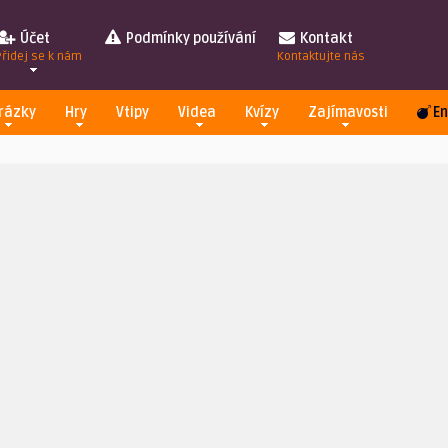
Účet
Podmínky používání
Kontakt
Přidej se k nám
Kontaktujte nás
rázky
Hry
Vtipy
Videa
Kvízy
Zajímavosti
En