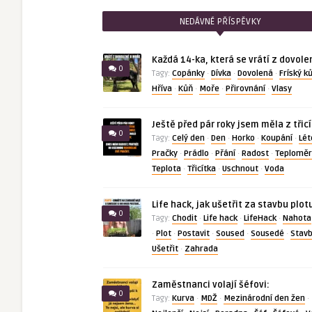
NEDÁVNÉ PŘÍSPĚVKY
Každá 14-ka, která se vrátí z dovole
0
Copánky
Dívka
Dovolená
Fríský k
Tagy:
·
·
·
Hříva
Kůň
Moře
Přirovnání
Vlasy
·
·
·
·
Ještě před pár roky jsem měla z třic
0
Celý den
Den
Horko
Koupání
Lét
Tagy:
·
·
·
·
Pračky
Prádlo
Přání
Radost
Teploměr
·
·
·
·
Teplota
Třicítka
Uschnout
Voda
·
·
·
Life hack, jak ušetřit za stavbu plot
0
Chodit
Life hack
LifeHack
Nahota
Tagy:
·
·
·
Plot
Postavit
Soused
Sousedé
Stav
·
·
·
·
·
Ušetřit
Zahrada
·
Zaměstnanci volají šéfovi:
0
Kurva
MDŽ
Mezinárodní den žen
Tagy:
·
·
·