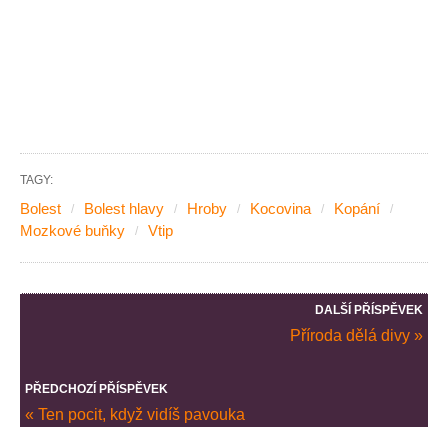
TAGY:
Bolest
Bolest hlavy
Hroby
Kocovina
Kopání
Mozkové buňky
Vtip
DALŠÍ PŘÍSPĚVEK
Příroda dělá divy »
PŘEDCHOZÍ PŘÍSPĚVEK
« Ten pocit, když vidíš pavouka