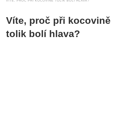
VÍTE, PROČ PŘI KOCOVINĚ TOLIK BOLÍ HLAVA?
Víte, proč při kocovině
tolik bolí hlava?