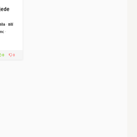
jede
·
Bíla
Bílí
·
inc
0
0