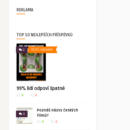
REKLAMA
TOP 10 NEJLEPŠÍCH PŘÍSPĚVKŮ
2
TESTY, HÁDANKY
99% lidí odpoví špatně
0
0
Poznáš názvy českých
0
filmů?
0
0