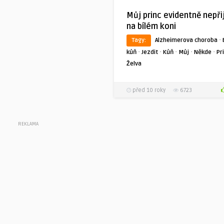
Můj princ evidentně nepři
na bílém koni
·
Tagy:
Alzheimerova choroba
·
·
·
·
·
kůň
Jezdit
Kůň
Můj
Někde
Pr
Želva
před 10 roky
6723
REKLAMA