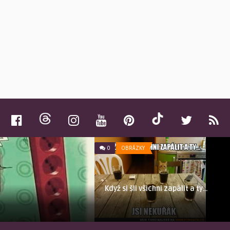
0
OBRÁZKY
Když si šli všichni zapálit a ty…