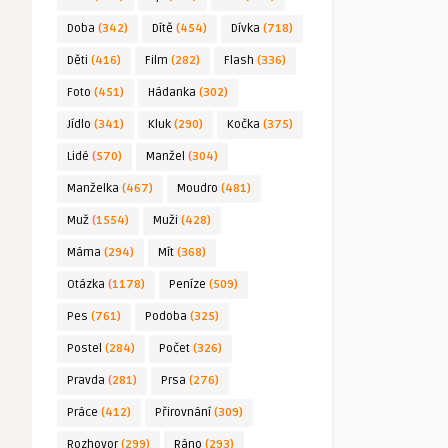
Doba
(342)
Dítě
(454)
Dívka
(718)
Děti
(416)
Film
(282)
Flash
(336)
Foto
(451)
Hádanka
(302)
Jídlo
(341)
Kluk
(290)
Kočka
(375)
Lidé
(570)
Manžel
(304)
Manželka
(467)
Moudro
(481)
Muž
(1554)
Muži
(428)
Máma
(294)
Mít
(368)
Otázka
(1178)
Peníze
(509)
Pes
(761)
Podoba
(325)
Postel
(284)
Počet
(326)
Pravda
(281)
Prsa
(276)
Práce
(412)
Přirovnání
(309)
Rozhovor
(299)
Ráno
(293)