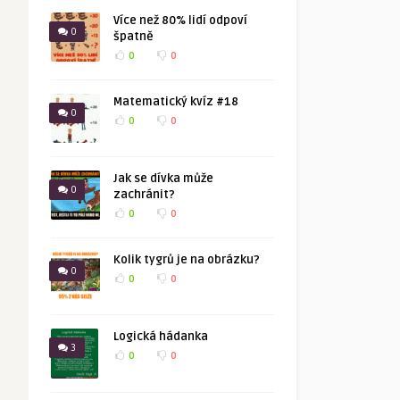
Více než 80% lidí odpoví
0
špatně
0
0
Matematický kvíz #18
0
0
0
Jak se dívka může
0
zachránit?
0
0
Kolik tygrů je na obrázku?
0
0
0
Logická hádanka
3
0
0