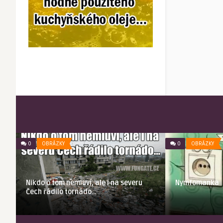
0
OBRÁZKY
0
OBRÁZKY
Nikdo o tom nemluví, ale i na severu
Nymfomanka
Čech řádilo tornádo…