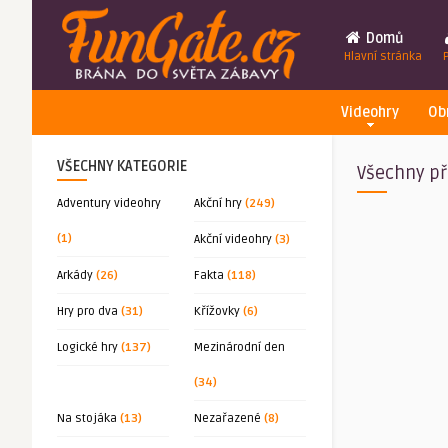
Domů
Hlavní stránka
Videohry
Ob
VŠECHNY KATEGORIE
Všechny př
Adventury videohry
Akční hry
(249)
(1)
Akční videohry
(3)
Arkády
(26)
Fakta
(118)
Hry pro dva
(31)
Křížovky
(6)
Logické hry
(137)
Mezinárodní den
(34)
Na stojáka
(13)
Nezařazené
(8)