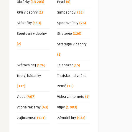
Obrázky
(13 203)
První
(9)
RPG videohry
(1)
Simpsonovi
(55)
Skákačky
(113)
Sportovní hry
(76)
Sportovní videohry
Strategie
(126)
(2)
Strategie videohry
(1)
Světová nej
(126)
Telebazar
(15)
Testy, hádanky
Thajsko – divná to
(332)
země
(15)
Videa
(467)
Videa z internetu
(1)
Vtipné reklamy
(43)
Vtipy
(1 083)
Zajímavosti
(151)
Závodní hry
(133)