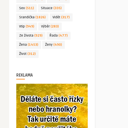
Sex
(511)
Situace
(335)
Srandička
(1826)
Vidět
(317)
Vtip
(949)
Výběr
(283)
Ze života
(929)
Řada
(477)
Žena
(1453)
Ženy
(490)
Život
(312)
REKLAMA