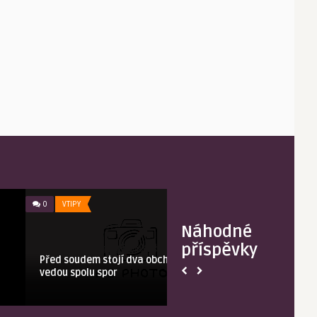
0
VTIPY
0
OBRÁZKY
Náhodné
příspěvky
Před soudem stojí dva obchodníci a
Doktor mi řek
vedou spolu spor