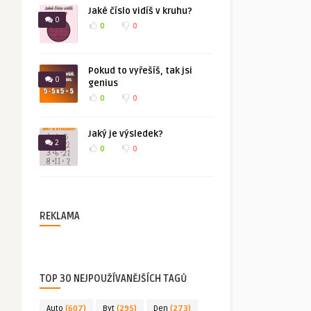
Jaké číslo vidíš v kruhu?
0
0
0
Pokud to vyřešíš, tak jsi
0
genius
0
0
Jaký je výsledek?
2
0
0
REKLAMA
TOP 30 NEJPOUŽÍVANĚJŠÍCH TAGŮ
Auto
(607)
Byt
(295)
Den
(273)