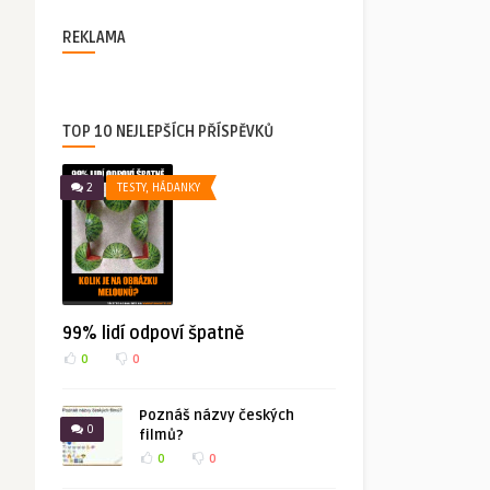
REKLAMA
TOP 10 NEJLEPŠÍCH PŘÍSPĚVKŮ
2
TESTY, HÁDANKY
99% lidí odpoví špatně
0
0
Poznáš názvy českých
0
filmů?
0
0