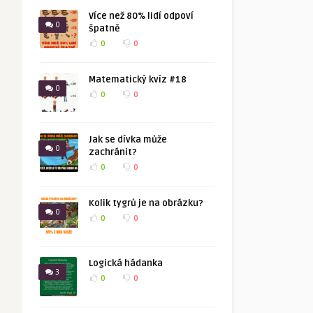
Více než 80% lidí odpoví
0
špatně
0
0
Matematický kvíz #18
0
0
0
Jak se dívka může
0
zachránit?
0
0
Kolik tygrů je na obrázku?
0
0
0
Logická hádanka
3
0
0