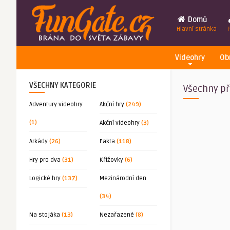
Domů
Hlavní stránka
Videohry
Ob
VŠECHNY KATEGORIE
Všechny př
Adventury videohry
Akční hry
(249)
(1)
Akční videohry
(3)
Arkády
(26)
Fakta
(118)
Hry pro dva
(31)
Křížovky
(6)
Logické hry
(137)
Mezinárodní den
(34)
Na stojáka
(13)
Nezařazené
(8)