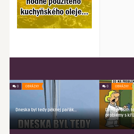
0
OBRÁZKY
0
OBRÁZKY
Dneska byl tedy pěknej pařák…
Další prosím t
problémy s kří