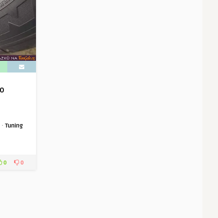
to
·
Tuning
0
0