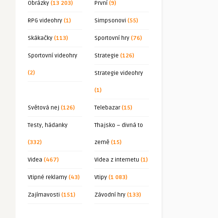
Obrázky
(13 203)
První
(9)
RPG videohry
(1)
Simpsonovi
(55)
Skákačky
(113)
Sportovní hry
(76)
Sportovní videohry
Strategie
(126)
(2)
Strategie videohry
(1)
Světová nej
(126)
Telebazar
(15)
Testy, hádanky
Thajsko – divná to
(332)
země
(15)
Videa
(467)
Videa z internetu
(1)
Vtipné reklamy
(43)
Vtipy
(1 083)
Zajímavosti
(151)
Závodní hry
(133)