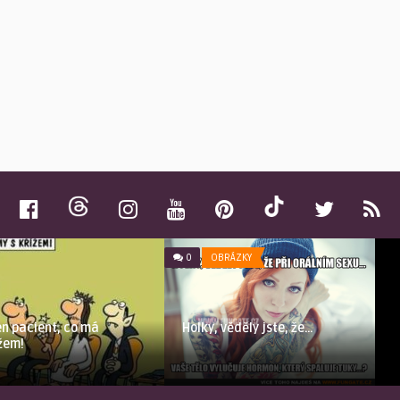
0
OBRÁZKY
en pacient, co má
Holky, věděly jste, že…
žem!