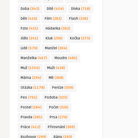
Doba
(342)
Dítě
(454)
Dívka
(718)
Děti
(416)
Film
(282)
Flash
(336)
Foto
(451)
Hádanka
(302)
Jídlo
(341)
Kluk
(290)
Kočka
(375)
Lidé
(570)
Manžel
(304)
Manželka
(467)
Moudro
(481)
Muž
(1554)
Muži
(428)
Máma
(294)
Mít
(368)
Otázka
(1178)
Peníze
(509)
Pes
(761)
Podoba
(325)
Postel
(284)
Počet
(326)
Pravda
(281)
Prsa
(276)
Práce
(412)
Přirovnání
(309)
Rozhovor
(299)
Ráno
(293)