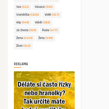
Sex
(511)
Situace
(335)
Srandička
(1826)
Vidět
(317)
Vtip
(949)
Výběr
(283)
Ze života
(929)
Řada
(477)
Žena
(1453)
Ženy
(490)
Život
(312)
REKLAMA