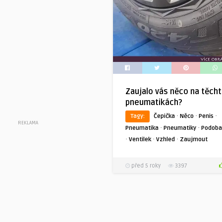
Zaujalo vás něco na těch
pneumatikách?
·
·
·
Tagy:
Čepička
Něco
Penis
REKLAMA
·
·
Pneumatika
Pneumatiky
Podoba
·
·
·
Ventilek
Vzhled
Zaujmout
před 5 roky
3397