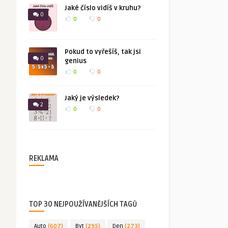
Jaké číslo vidíš v kruhu?
0
0
0
Pokud to vyřešíš, tak jsi
0
genius
0
0
Jaký je výsledek?
2
0
0
REKLAMA
TOP 30 NEJPOUŽÍVANĚJŠÍCH TAGŮ
Auto
(607)
Byt
(295)
Den
(273)