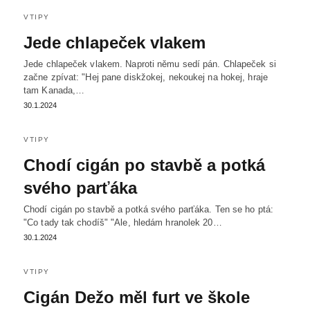
VTIPY
Jede chlapeček vlakem
Jede chlapeček vlakem. Naproti němu sedí pán. Chlapeček si
začne zpívat: "Hej pane diskžokej, nekoukej na hokej, hraje
tam Kanada,…
30.1.2024
VTIPY
Chodí cigán po stavbě a potká
svého parťáka
Chodí cigán po stavbě a potká svého parťáka. Ten se ho ptá:
"Co tady tak chodíš" "Ale, hledám hranolek 20…
30.1.2024
VTIPY
Cigán Dežo měl furt ve škole