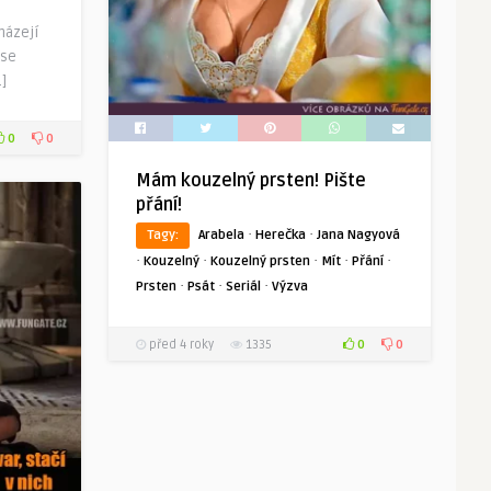
házejí
 se
]
0
0
Mám kouzelný prsten! Pište
přání!
·
·
Tagy:
Arabela
Herečka
Jana Nagyová
·
·
·
·
·
Kouzelný
Kouzelný prsten
Mít
Přání
·
·
·
Prsten
Psát
Seriál
Výzva
0
0
před 4 roky
1335