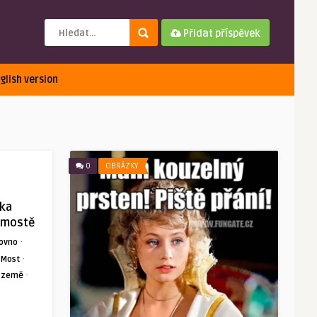
Přidat příspěvek
glish version
0
OBRÁZKY
zka
 mostě
·
ovno
·
Most
·
 země