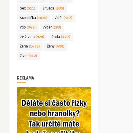
Sex
(511)
Situace
(335)
Srandička
(1826)
Vidět
(317)
Vtip
(949)
Výběr
(283)
Ze života
(929)
Řada
(477)
Žena
(1453)
Ženy
(490)
Život
(312)
REKLAMA