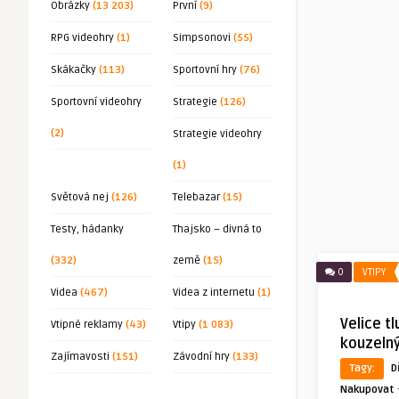
Obrázky
(13 203)
První
(9)
RPG videohry
(1)
Simpsonovi
(55)
Skákačky
(113)
Sportovní hry
(76)
Sportovní videohry
Strategie
(126)
(2)
Strategie videohry
(1)
Světová nej
(126)
Telebazar
(15)
Testy, hádanky
Thajsko – divná to
(332)
země
(15)
0
VTIPY
Videa
(467)
Videa z internetu
(1)
Velice t
Vtipné reklamy
(43)
Vtipy
(1 083)
kouzeln
Zajímavosti
(151)
Závodní hry
(133)
Tagy:
D
Nakupovat