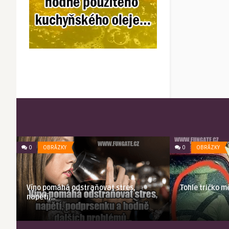
0
OBRÁZKY
0
OBRÁZKY
Víno pomáhá odstraňovat stres,
Tohle tričko m
napětí,…