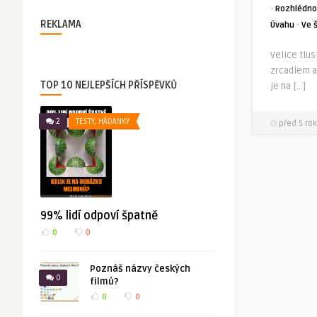
·
Rozhlédno
REKLAMA
·
Úvahu
Ve 
Velice tlu
zrcadlem a 
TOP 10 NEJLEPŠÍCH PŘÍSPĚVKŮ
je na […]
2
TESTY, HÁDANKY
před 5 rok
99% lidí odpoví špatně
0
0
Poznáš názvy českých
0
filmů?
0
0