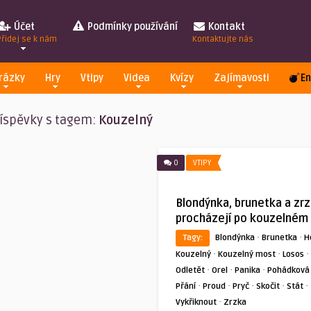
Účet
Podmínky používání
Kontakt
Přidej se k nám
Kontaktujte nás
rázky
Hry
Vtipy
Videa
Kvízy
Zajímavosti
En
íspěvky s tagem:
Kouzelný
0
VTIPY
Blondýnka, brunetka a zr
procházejí po kouzelném
·
·
Tagy:
Blondýnka
Brunetka
H
·
·
·
Kouzelný
Kouzelný most
Losos
·
·
·
Odletět
Orel
Panika
Pohádková
·
·
·
·
·
Přání
Proud
Pryč
Skočit
Stát
·
Vykřiknout
Zrzka