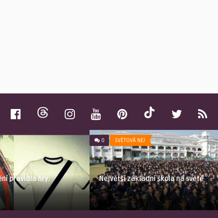
0
SVĚTOVÁ NEJ
ění pravidla hry:
Největší základní škola na světě