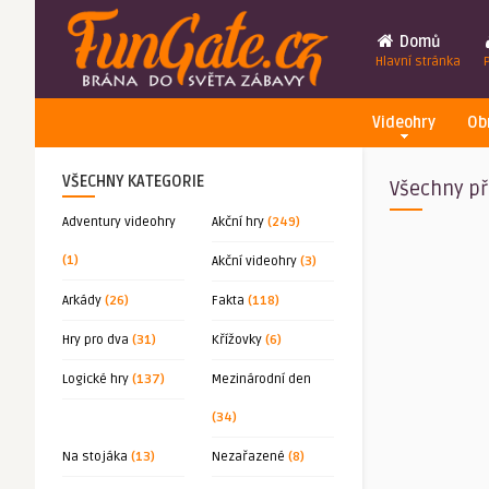
Domů
Hlavní stránka
Videohry
Ob
VŠECHNY KATEGORIE
Všechny př
Adventury videohry
Akční hry
(249)
(1)
Akční videohry
(3)
Arkády
(26)
Fakta
(118)
Hry pro dva
(31)
Křížovky
(6)
Logické hry
(137)
Mezinárodní den
(34)
Na stojáka
(13)
Nezařazené
(8)