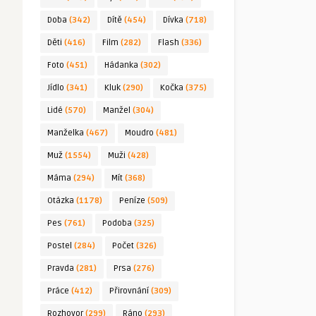
Doba
(342)
Dítě
(454)
Dívka
(718)
Děti
(416)
Film
(282)
Flash
(336)
Foto
(451)
Hádanka
(302)
Jídlo
(341)
Kluk
(290)
Kočka
(375)
Lidé
(570)
Manžel
(304)
Manželka
(467)
Moudro
(481)
Muž
(1554)
Muži
(428)
Máma
(294)
Mít
(368)
Otázka
(1178)
Peníze
(509)
Pes
(761)
Podoba
(325)
Postel
(284)
Počet
(326)
Pravda
(281)
Prsa
(276)
Práce
(412)
Přirovnání
(309)
Rozhovor
(299)
Ráno
(293)