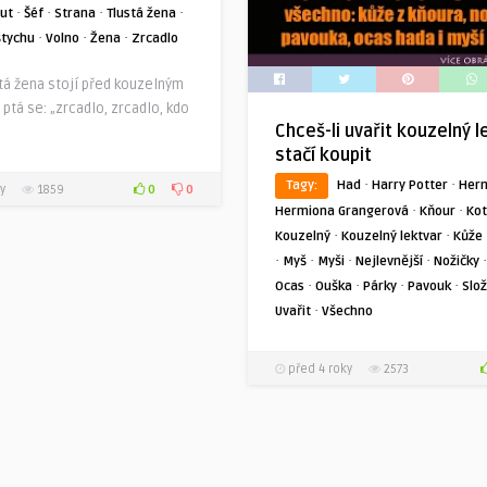
·
·
·
·
ut
Šéf
Strana
Tlustá žena
·
·
·
štychu
Volno
Žena
Zrcadlo
stá žena stojí před kouzelným
ptá se: „zrcadlo, zrcadlo, kdo
Chceš-li uvařit kouzelný l
stačí koupit
·
·
Tagy:
Had
Harry Potter
Her
0
0
y
1859
·
·
Hermiona Grangerová
Kňour
Kot
·
·
Kouzelný
Kouzelný lektvar
Kůže
·
·
·
·
Myš
Myši
Nejlevnější
Nožičky
·
·
·
·
Ocas
Ouška
Párky
Pavouk
Slož
·
Uvařit
Všechno
před 4 roky
2573