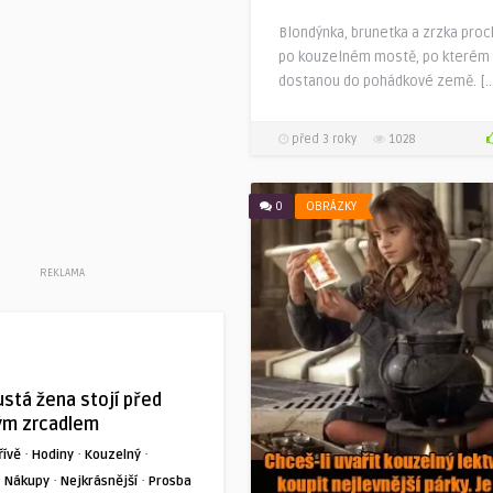
Blondýnka, brunetka a zrzka proc
po kouzelném mostě, po kterém
dostanou do pohádkové země. […
před 3 roky
1028
0
OBRÁZKY
REKLAMA
lustá žena stojí před
ým zrcadlem
·
·
·
řívě
Hodiny
Kouzelný
·
·
·
Nákupy
Nejkrásnější
Prosba