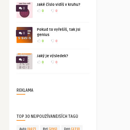
Jaké číslo vidíš v kruhu?
0
0
0
Pokud to vyřešíš, tak jsi
0
genius
0
0
Jaký je výsledek?
2
0
0
REKLAMA
TOP 30 NEJPOUŽÍVANĚJŠÍCH TAGŮ
Auto
(607)
Byt
(295)
Den
(273)