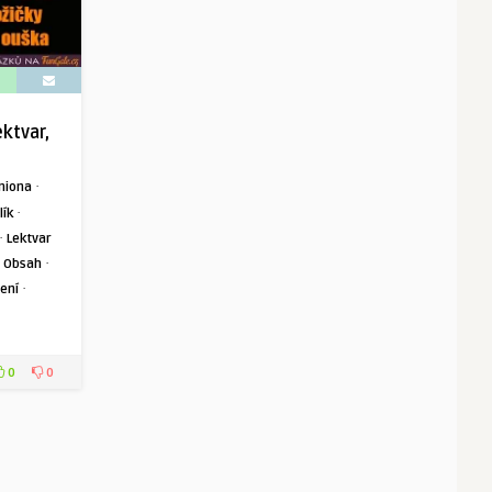
ektvar,
·
miona
·
lík
·
Lektvar
·
·
Obsah
·
ení
0
0