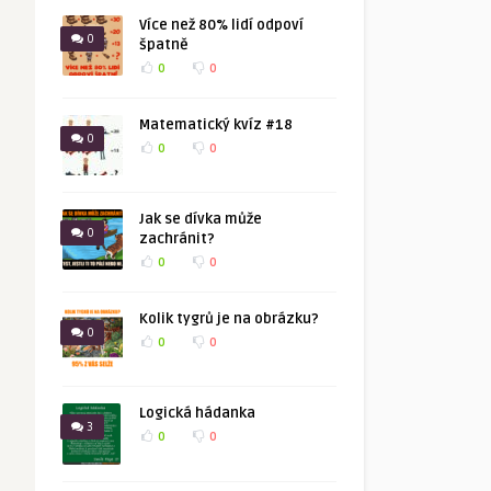
Více než 80% lidí odpoví
0
špatně
0
0
Matematický kvíz #18
0
0
0
Jak se dívka může
0
zachránit?
0
0
Kolik tygrů je na obrázku?
0
0
0
Logická hádanka
3
0
0