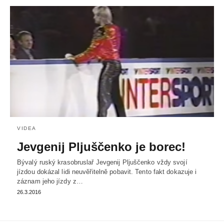
VIDEA
Jevgenij Pljuščenko je borec!
Bývalý ruský krasobruslař Jevgenij Pljuščenko vždy svojí
jízdou dokázal lidi neuvěřitelně pobavit. Tento fakt dokazuje i
záznam jeho jízdy z…
26.3.2016