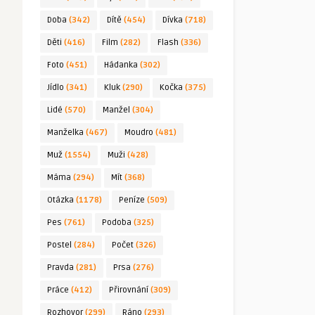
Doba
(342)
Dítě
(454)
Dívka
(718)
Děti
(416)
Film
(282)
Flash
(336)
Foto
(451)
Hádanka
(302)
Jídlo
(341)
Kluk
(290)
Kočka
(375)
Lidé
(570)
Manžel
(304)
Manželka
(467)
Moudro
(481)
Muž
(1554)
Muži
(428)
Máma
(294)
Mít
(368)
Otázka
(1178)
Peníze
(509)
Pes
(761)
Podoba
(325)
Postel
(284)
Počet
(326)
Pravda
(281)
Prsa
(276)
Práce
(412)
Přirovnání
(309)
Rozhovor
(299)
Ráno
(293)