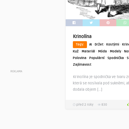
Krinolína
·
·
·
Tagy:
AI
Držet
Kostými
Krin
·
·
·
·
Kuž
Materiál
Móda
Modely
No
·
·
·
Polovina
Populární
Spodnička
S
Zajímavost
REKLAMA
Krinolína je spodnička ve tvaru z
která se nosívala pod sukněmi, a
dodala objem […]
před 2 roky
830