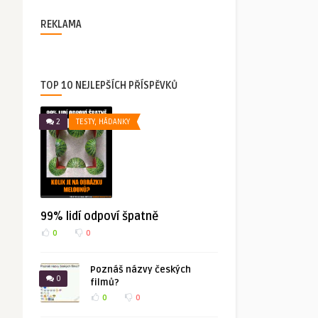
REKLAMA
TOP 10 NEJLEPŠÍCH PŘÍSPĚVKŮ
2
TESTY, HÁDANKY
99% lidí odpoví špatně
0
0
Poznáš názvy českých
0
filmů?
0
0