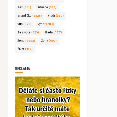
Sex
(511)
Situace
(335)
Srandička
(1826)
Vidět
(317)
Vtip
(949)
Výběr
(283)
Ze života
(929)
Řada
(477)
Žena
(1453)
Ženy
(490)
Život
(312)
REKLAMA