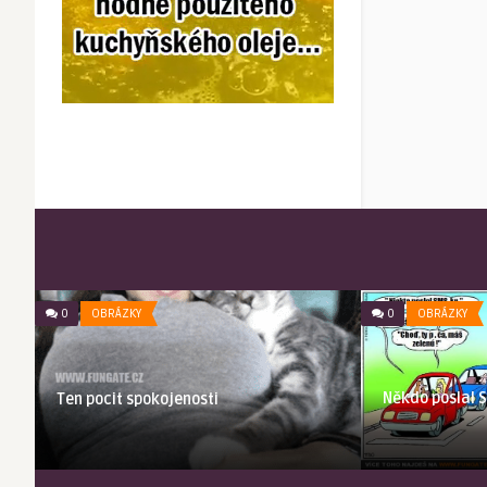
0
OBRÁZKY
0
OBRÁZKY
Někdo poslal 
Ten pocit spokojenosti