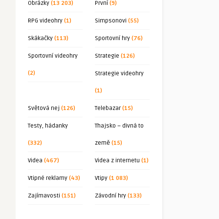
Obrázky
(13 203)
První
(9)
RPG videohry
(1)
Simpsonovi
(55)
Skákačky
(113)
Sportovní hry
(76)
Sportovní videohry
Strategie
(126)
(2)
Strategie videohry
(1)
Světová nej
(126)
Telebazar
(15)
Testy, hádanky
Thajsko – divná to
(332)
země
(15)
Videa
(467)
Videa z internetu
(1)
Vtipné reklamy
(43)
Vtipy
(1 083)
Zajímavosti
(151)
Závodní hry
(133)