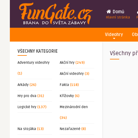
Domů
Hlavní stránka
Videohry
Ob
VŠECHNY KATEGORIE
Všechny př
Adventury videohry
Akční hry
(249)
(1)
Akční videohry
(3)
Arkády
(26)
Fakta
(118)
Hry pro dva
(31)
Křížovky
(6)
Logické hry
(137)
Mezinárodní den
(34)
Na stojáka
(13)
Nezařazené
(8)