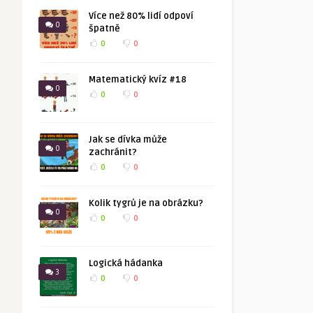
Více než 80% lidí odpoví
0
špatně
0
0
Matematický kvíz #18
0
0
0
Jak se dívka může
0
zachránit?
0
0
Kolik tygrů je na obrázku?
0
0
0
Logická hádanka
3
0
0