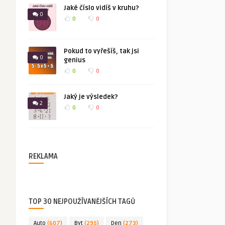
Jaké číslo vidíš v kruhu?
0
0
0
Pokud to vyřešíš, tak jsi
0
genius
0
0
Jaký je výsledek?
2
0
0
REKLAMA
TOP 30 NEJPOUŽÍVANĚJŠÍCH TAGŮ
Auto
(607)
Byt
(295)
Den
(273)