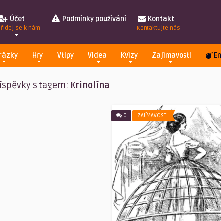
Účet
Podmínky používání
Kontakt
Přidej se k nám
Kontaktujte nás
rázky
Hry
Vtipy
Videa
Kvízy
Zajímavosti
En
íspěvky s tagem:
Krinolína
0
ZAJÍMAVOSTI