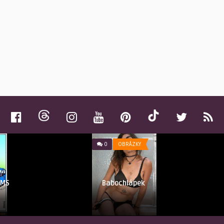
0
OBRÁZKY
SMS
Babochlápek