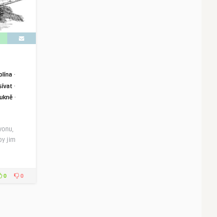
·
olína
·
sívat
·
ukně
vonu,
by jim
0
0