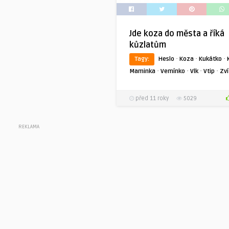
Jde koza do města a říká
kůzlatům
·
·
·
Tagy:
Heslo
Koza
Kukátko
·
·
·
·
Maminka
Vemínko
Vlk
Vtip
Zví
před 11 roky
5029
REKLAMA