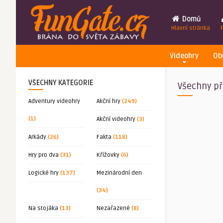
Domů
Hlavní stránka
Videohry
Ob
VŠECHNY KATEGORIE
Všechny př
Adventury videohry
Akční hry
(249)
(1)
Akční videohry
(3)
Arkády
(26)
Fakta
(118)
Hry pro dva
(31)
Křížovky
(6)
Logické hry
(137)
Mezinárodní den
(34)
Na stojáka
(13)
Nezařazené
(8)