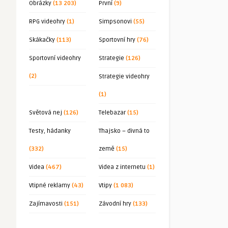
Obrázky
(13 203)
První
(9)
RPG videohry
(1)
Simpsonovi
(55)
Skákačky
(113)
Sportovní hry
(76)
Sportovní videohry
Strategie
(126)
(2)
Strategie videohry
(1)
Světová nej
(126)
Telebazar
(15)
Testy, hádanky
Thajsko – divná to
(332)
země
(15)
Videa
(467)
Videa z internetu
(1)
Vtipné reklamy
(43)
Vtipy
(1 083)
Zajímavosti
(151)
Závodní hry
(133)