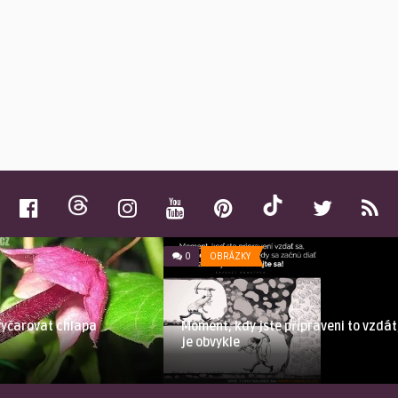
0
OBRÁZKY
vyčarovat chlapa
Moment, kdy jste připraveni to vzdát
je obvykle