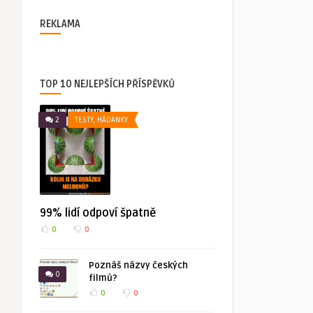
REKLAMA
TOP 10 NEJLEPŠÍCH PŘÍSPĚVKŮ
2
TESTY, HÁDANKY
99% lidí odpoví špatně
0
0
Poznáš názvy českých
0
filmů?
0
0