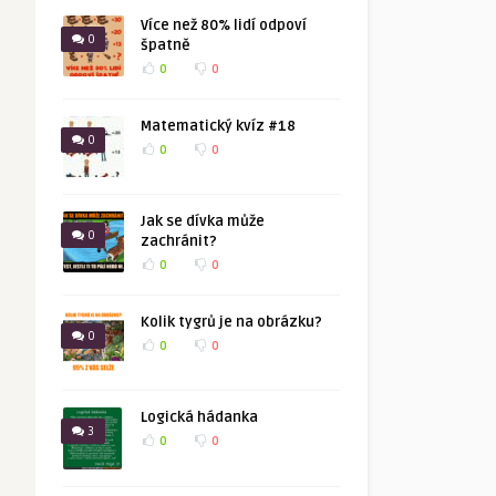
Více než 80% lidí odpoví
0
špatně
0
0
Matematický kvíz #18
0
0
0
Jak se dívka může
0
zachránit?
0
0
Kolik tygrů je na obrázku?
0
0
0
Logická hádanka
3
0
0