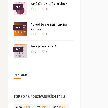
Jaké číslo vidíš v kruhu?
0
0
0
Pokud to vyřešíš, tak jsi
0
genius
0
0
Jaký je výsledek?
2
0
0
REKLAMA
TOP 30 NEJPOUŽÍVANĚJŠÍCH TAGŮ
Auto
(607)
Byt
(295)
Den
(273)