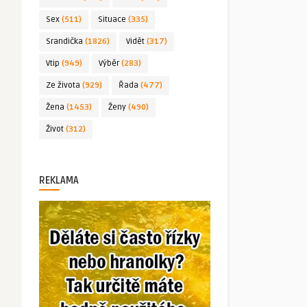
Sex
(511)
Situace
(335)
Srandička
(1826)
Vidět
(317)
Vtip
(949)
Výběr
(283)
Ze života
(929)
Řada
(477)
Žena
(1453)
Ženy
(490)
Život
(312)
REKLAMA