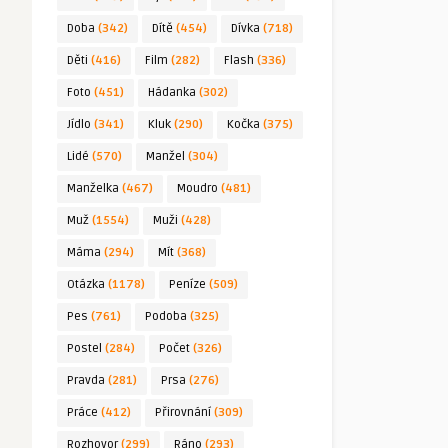
Doba
(342)
Dítě
(454)
Dívka
(718)
Děti
(416)
Film
(282)
Flash
(336)
Foto
(451)
Hádanka
(302)
Jídlo
(341)
Kluk
(290)
Kočka
(375)
Lidé
(570)
Manžel
(304)
Manželka
(467)
Moudro
(481)
Muž
(1554)
Muži
(428)
Máma
(294)
Mít
(368)
Otázka
(1178)
Peníze
(509)
Pes
(761)
Podoba
(325)
Postel
(284)
Počet
(326)
Pravda
(281)
Prsa
(276)
Práce
(412)
Přirovnání
(309)
Rozhovor
(299)
Ráno
(293)