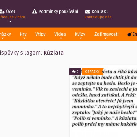
Účet
Podmínky používání
Kontakt
Přidej se k nám
Kontaktujte nás
rázky
Hry
Vtipy
Videa
Kvízy
Zajímavosti
En
íspěvky s tagem:
Kůzlata
0
OBRÁZKY