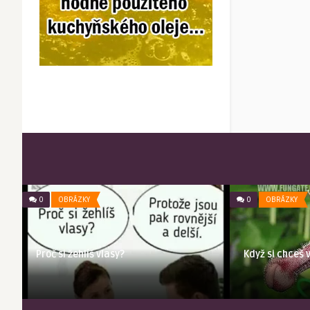
0
OBRÁZKY
0
OBRÁZKY
Proč si žehlíš vlasy?
Když si chceš 
…