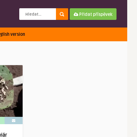
Přidat příspěvek
glish version
iár