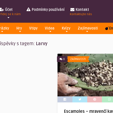
Účet
Podmínky používání
Kontakt
Přidej se k nám
Kontaktujte nás
rázky
Hry
Vtipy
Videa
Kvízy
Zajímavosti
En
íspěvky s tagem:
Larvy
0
ZAJÍMAVOSTI
Escamoles – mravenčí kav