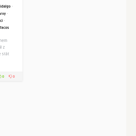
·
idalgo
·
arvy
·
ci
Tacos
rmem
ě z
e stát
0
0