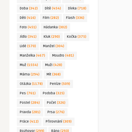
Doba
(342)
Dítě
(454)
Dívka
(718)
Děti
(416)
Film
(282)
Flash
(336)
Foto
(451)
Hádanka
(302)
Jídlo
(341)
Kluk
(290)
Kočka
(375)
Lidé
(570)
Manžel
(304)
Manželka
(467)
Moudro
(481)
Muž
(1554)
Muži
(428)
Máma
(294)
Mít
(368)
Otázka
(1178)
Peníze
(509)
Pes
(761)
Podoba
(325)
Postel
(284)
Počet
(326)
Pravda
(281)
Prsa
(276)
Práce
(412)
Přirovnání
(309)
Rozhovor
(299)
Ráno
(293)