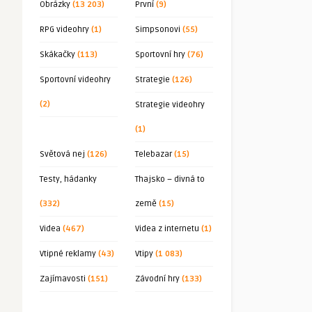
Obrázky
(13 203)
První
(9)
RPG videohry
(1)
Simpsonovi
(55)
Skákačky
(113)
Sportovní hry
(76)
Sportovní videohry
Strategie
(126)
(2)
Strategie videohry
(1)
Světová nej
(126)
Telebazar
(15)
Testy, hádanky
Thajsko – divná to
(332)
země
(15)
Videa
(467)
Videa z internetu
(1)
Vtipné reklamy
(43)
Vtipy
(1 083)
Zajímavosti
(151)
Závodní hry
(133)