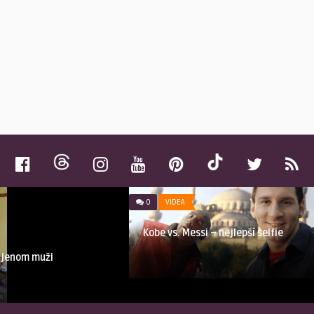
0
VIDEA
Kobe vs. Messi – nejlepší selfie
í jenom muži