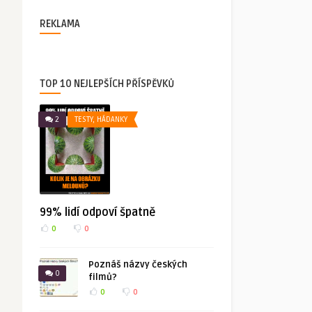
REKLAMA
TOP 10 NEJLEPŠÍCH PŘÍSPĚVKŮ
2
TESTY, HÁDANKY
99% lidí odpoví špatně
0
0
Poznáš názvy českých
0
filmů?
0
0