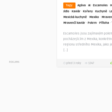
·
·
·
Tagy:
Agáva
AI
Escamoles
H
·
·
·
·
Jídlo
Kaviár
Kořeny
Kuchyně
L
·
·
Mexická kuchyně
Mexiko
Mraven
·
·
·
Mravenčí kaviár
Pokrm
Příloha
Escamoles jsou zajímavým pok
pocházejícím z Mexika, konkrétn
regionu středního Mexika, jako j
[…]
REKLAMA
před 3 roky
1347