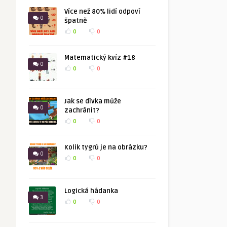
Více než 80% lidí odpoví
0
špatně
0
0
Matematický kvíz #18
0
0
0
Jak se dívka může
0
zachránit?
0
0
Kolik tygrů je na obrázku?
0
0
0
Logická hádanka
3
0
0