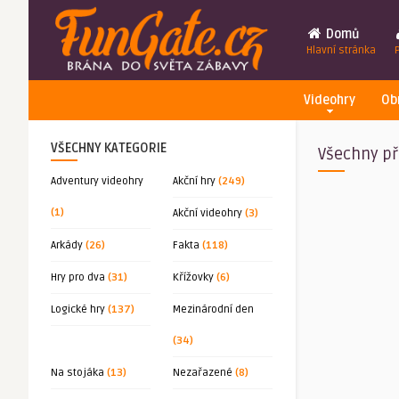
Domů
Hlavní stránka
Videohry
Ob
VŠECHNY KATEGORIE
Všechny př
Adventury videohry
Akční hry
(249)
(1)
Akční videohry
(3)
Arkády
(26)
Fakta
(118)
Hry pro dva
(31)
Křížovky
(6)
Logické hry
(137)
Mezinárodní den
(34)
Na stojáka
(13)
Nezařazené
(8)