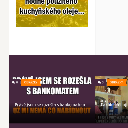
0
OBRÁZKY
0
OBRÁZKY
Právě jsem se rozešla s bankomatem
Takhle stěhuj