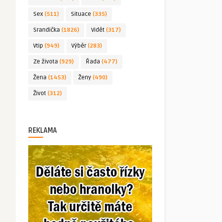
Sex
(511)
Situace
(335)
Srandička
(1826)
Vidět
(317)
Vtip
(949)
Výběr
(283)
Ze života
(929)
Řada
(477)
Žena
(1453)
Ženy
(490)
Život
(312)
REKLAMA