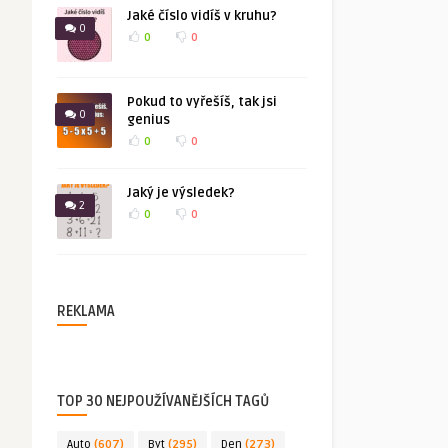
Jaké číslo vidíš v kruhu?
0
0
0
Pokud to vyřešíš, tak jsi
0
genius
0
0
Jaký je výsledek?
2
0
0
REKLAMA
TOP 30 NEJPOUŽÍVANĚJŠÍCH TAGŮ
Auto
(607)
Byt
(295)
Den
(273)