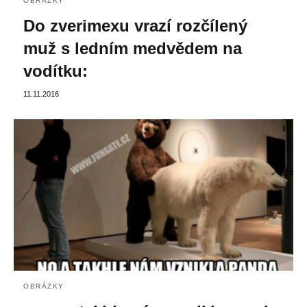
OBRÁZKY
Do zverimexu vrazí rozčílený
muž s ledním medvědem na
vodítku:
11.11.2016
OBRÁZKY