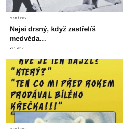
OBRÁZKY
Nejsi drsný, když zastřelíš
medvěda…
27.1.2017