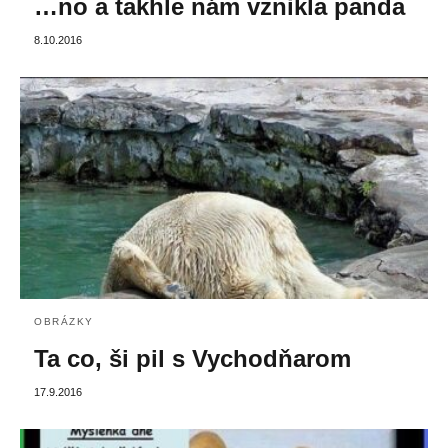
…no a takhle nám vznikla panda
8.10.2016
OBRÁZKY
Ta co, ši pil s Vychodňarom
17.9.2016