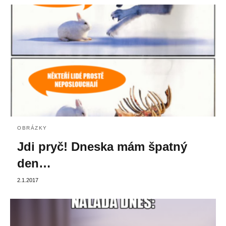
OBRÁZKY
Jdi pryč! Dneska mám špatný
den…
2.1.2017