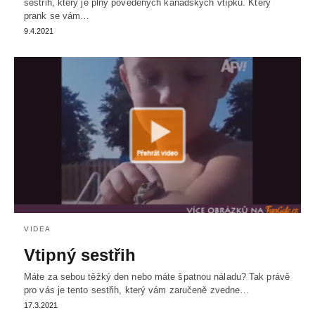
sestřih, který je plný povedených kanadských vtípků. Který
prank se vám…
9.4.2021
VIDEA
Vtipný sestřih
Máte za sebou těžký den nebo máte špatnou náladu? Tak právě
pro vás je tento sestřih, který vám zaručeně zvedne…
17.3.2021