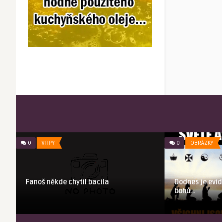
0
VTIPY
0
OBRÁZKY
Fanoš někde chytil bacila
Dodnes je evid
bohů…