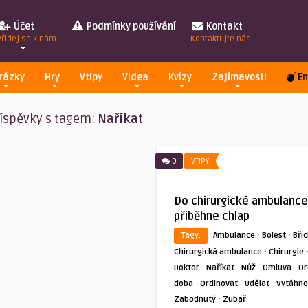
Účet
Podmínky používání
Kontakt
Přidej se k nám
Kontaktujte nás
rázky
Hry
Vtipy
Videa
Kvízy
Zajímavosti
En
íspěvky s tagem:
Naříkat
0
VTIPY
Do chirurgické ambulance
přiběhne chlap
·
·
Tagy:
Ambulance
Bolest
Bři
·
Chirurgická ambulance
Chirurgie
·
·
·
·
Doktor
Naříkat
Nůž
Omluva
Or
·
·
·
doba
Ordinovat
Udělat
Vytáhno
·
Zabodnutý
Zubař