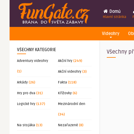
Domů
Hlavní stránka
Videohry
Ob
VŠECHNY KATEGORIE
Všechny př
Adventury videohry
Akční hry
(249)
(1)
Akční videohry
(3)
Arkády
(26)
Fakta
(118)
Hry pro dva
(31)
Křížovky
(6)
Logické hry
(137)
Mezinárodní den
(34)
Na stojáka
(13)
Nezařazené
(8)