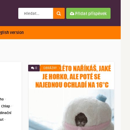
Přidat příspěvek
glish version
0
OBRÁZKY
·
cho
·
·
Chlap
dinační
·
ut