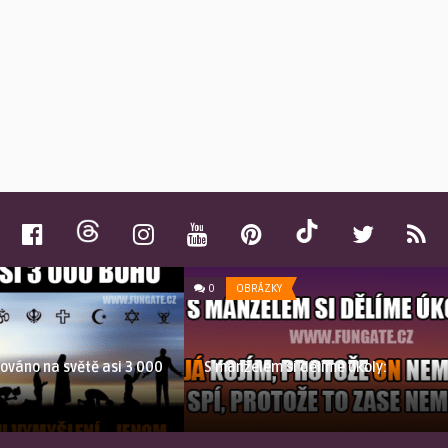
0
OBRÁZKY
ováno na světě asi 3 000
S manželem si dělíme úkoly: