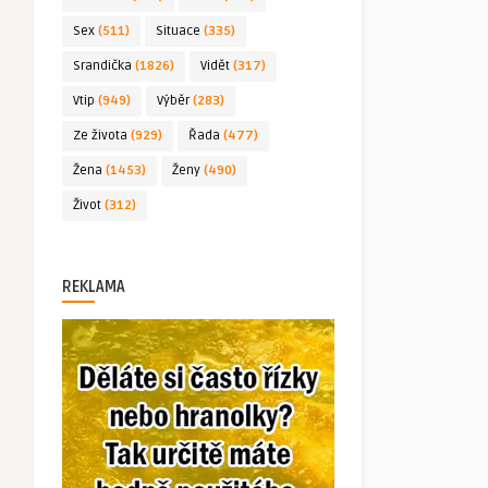
Sex
(511)
Situace
(335)
Srandička
(1826)
Vidět
(317)
Vtip
(949)
Výběr
(283)
Ze života
(929)
Řada
(477)
Žena
(1453)
Ženy
(490)
Život
(312)
REKLAMA