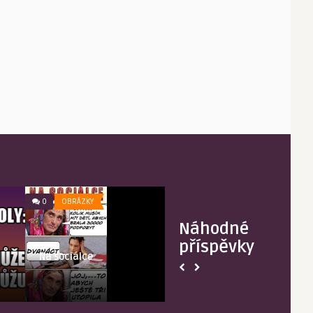
7 faktů
0
OBRÁZKY
0
OBRÁZKY
Náhodné
příspěvky
Na sociálce