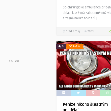
Do chirurgické ambulance přibě
chlap, který má zabodnutý nůž v b
strašně naříká bolestí. […]
před 5 roky
2053
0
OBRÁZKY
REKLAMA
Peníze nikoho šťastným
neudělají…