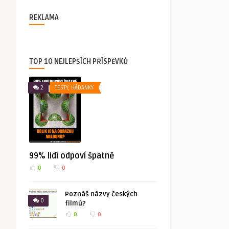
REKLAMA
TOP 10 NEJLEPŠÍCH PŘÍSPĚVKŮ
2
TESTY, HÁDANKY
99% lidí odpoví špatně
0
0
Poznáš názvy českých
0
filmů?
0
0