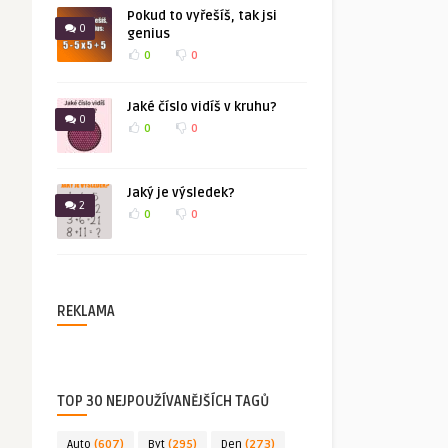
Pokud to vyřešíš, tak jsi
0
genius
0
0
Jaké číslo vidíš v kruhu?
0
0
0
Jaký je výsledek?
2
0
0
REKLAMA
TOP 30 NEJPOUŽÍVANĚJŠÍCH TAGŮ
Auto
(607)
Byt
(295)
Den
(273)