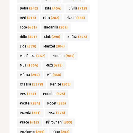
Doba
(342)
Dítě
(454)
Dívka
(718)
Děti
(416)
Film
(282)
Flash
(336)
Foto
(451)
Hádanka
(302)
Jídlo
(341)
Kluk
(290)
Kočka
(375)
Lidé
(570)
Manžel
(304)
Manželka
(467)
Moudro
(481)
Muž
(1554)
Muži
(428)
Máma
(294)
Mít
(368)
Otázka
(1178)
Peníze
(509)
Pes
(761)
Podoba
(325)
Postel
(284)
Počet
(326)
Pravda
(281)
Prsa
(276)
Práce
(412)
Přirovnání
(309)
Rozhovor
(299)
Ráno
(293)