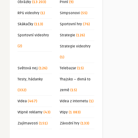
Obrázky
(13 203)
První
(9)
RPG videohry
(1)
Simpsonovi
(55)
Skákačky
(113)
Sportovní hry
(76)
Sportovní videohry
Strategie
(126)
(2)
Strategie videohry
(1)
Světová nej
(126)
Telebazar
(15)
Testy, hádanky
Thajsko – divná to
(332)
země
(15)
Videa
(467)
Videa z internetu
(1)
Vtipné reklamy
(43)
Vtipy
(1 083)
Zajímavosti
(151)
Závodní hry
(133)