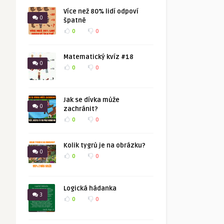
Více než 80% lidí odpoví
0
špatně
0
0
Matematický kvíz #18
0
0
0
Jak se dívka může
0
zachránit?
0
0
Kolik tygrů je na obrázku?
0
0
0
Logická hádanka
3
0
0