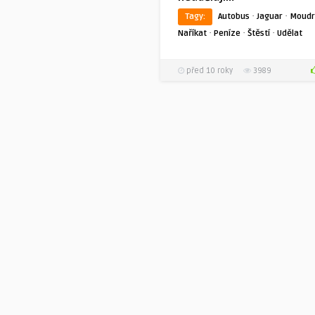
·
·
Tagy:
Autobus
Jaguar
Moudr
·
·
·
Naříkat
Peníze
Štěstí
Udělat
před 10 roky
3989