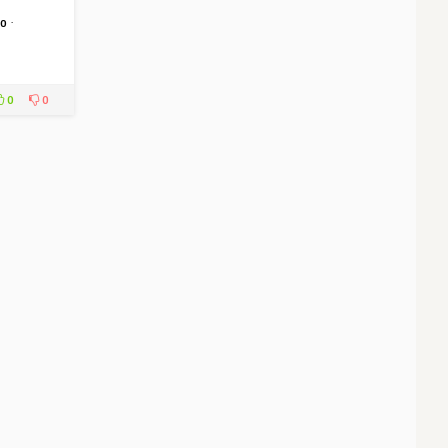
·
o
0
0