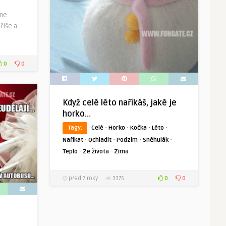
hne
řiše a
0
0
Když celé léto naříkáš, jaké je
horko…
·
·
·
·
Tagy:
Celé
Horko
Kočka
Léto
·
·
·
·
Naříkat
Ochladit
Podzim
Sněhulák
·
·
Teplo
Ze života
Zima
0
0
před 7 roky
3375