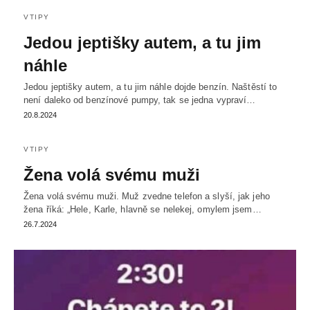
VTIPY
Jedou jeptišky autem, a tu jim
náhle
Jedou jeptišky autem, a tu jim náhle dojde benzín. Naštěstí to
není daleko od benzínové pumpy, tak se jedna vypraví…
20.8.2024
VTIPY
Žena volá svému muži
Žena volá svému muži. Muž zvedne telefon a slyší, jak jeho
žena říká: „Hele, Karle, hlavně se nelekej, omylem jsem…
26.7.2024