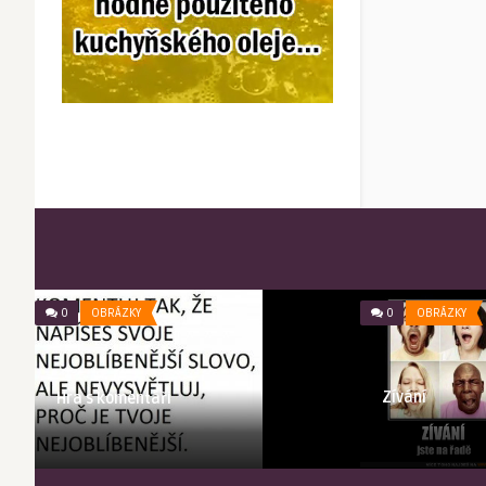
0
OBRÁZKY
0
OBRÁZKY
Zívání
Hra s komentáři