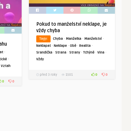
Pokud to manželství neklape, je
vždy chyba
·
·
·
Tagy:
Chyba
Manželka
Manželství
ahu
·
·
·
·
Neklapat
Neklape
Obě
Realita
·
·
·
·
·
·
at
Srandička
Strana
Strany
Tchýně
Vina
·
Vždy
ické
·
Vztah
0
0
před 3 roky
1501
0
0