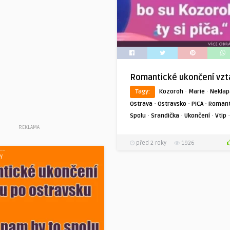
Romantické ukončení vzt
·
·
Tagy:
Kozoroh
Marie
Neklap
·
·
·
Ostrava
Ostravsko
PICA
Romant
·
·
·
Spolu
Srandička
Ukončení
Vtip
REKLAMA
před 2 roky
1926
Y