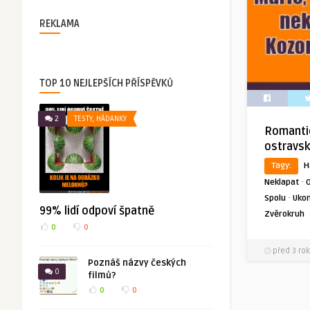
REKLAMA
TOP 10 NEJLEPŠÍCH PŘÍSPĚVKŮ
2
TESTY, HÁDANKY
Romanti
ostravs
Tagy:
H
·
Neklapat
·
Spolu
Ukon
99% lidí odpoví špatně
Zvěrokruh
0
0
před 3 rok
Poznáš názvy českých
0
filmů?
0
0