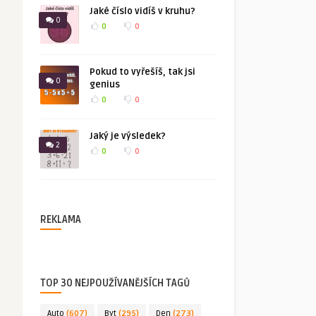
Jaké číslo vidíš v kruhu?
0
0
0
Pokud to vyřešíš, tak jsi
0
genius
0
0
Jaký je výsledek?
2
0
0
REKLAMA
TOP 30 NEJPOUŽÍVANĚJŠÍCH TAGŮ
Auto
(607)
Byt
(295)
Den
(273)