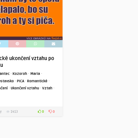
cké ukončení vztahu po
ku
·
·
·
antec
Kozoroh
Maria
·
·
·
Ostavsko
PICA
Romantické
·
·
·
čení
Ukončení vztahu
Vztah
0
0
y
1413