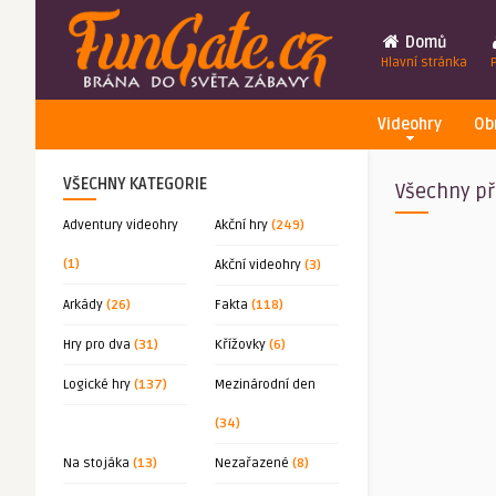
Domů
Hlavní stránka
Videohry
Ob
VŠECHNY KATEGORIE
Všechny př
Adventury videohry
Akční hry
(249)
(1)
Akční videohry
(3)
Arkády
(26)
Fakta
(118)
Hry pro dva
(31)
Křížovky
(6)
Logické hry
(137)
Mezinárodní den
(34)
Na stojáka
(13)
Nezařazené
(8)