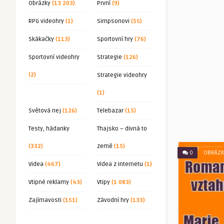
Obrázky
(13 203)
První
(9)
RPG videohry
(1)
Simpsonovi
(55)
Skákačky
(113)
Sportovní hry
(76)
Sportovní videohry
Strategie
(126)
(2)
Strategie videohry
(1)
Světová nej
(126)
Telebazar
(15)
Testy, hádanky
Thajsko – divná to
(332)
země
(15)
0
OBRÁZK
Videa
(467)
Videa z internetu
(1)
Vtipné reklamy
(43)
Vtipy
(1 083)
Zajímavosti
(151)
Závodní hry
(133)