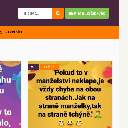
Přidat příspěvek
glish version
0
OBRÁZKY