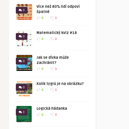
Více než 80% lidí odpoví
0
špatně
0
0
Matematický kvíz #18
0
0
0
Jak se dívka může
0
zachránit?
0
0
Kolik tygrů je na obrázku?
0
0
0
Logická hádanka
3
0
0