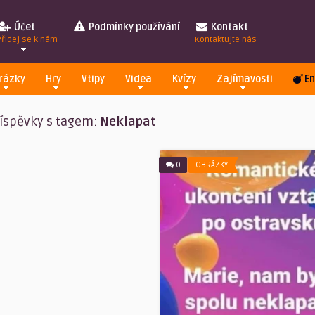
Účet
Podmínky používání
Kontakt
Přidej se k nám
Kontaktujte nás
rázky
Hry
Vtipy
Videa
Kvízy
Zajímavosti
En
íspěvky s tagem:
Neklapat
0
OBRÁZKY