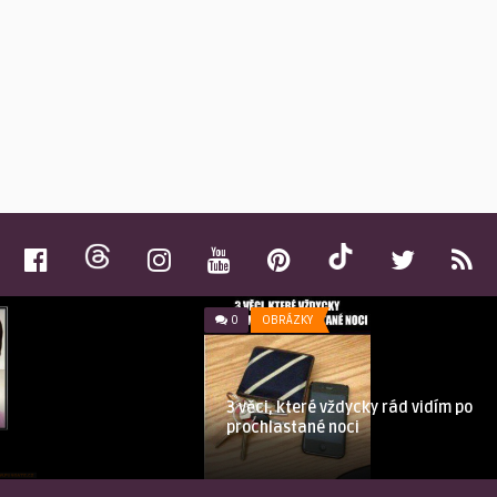
0
OBRÁZKY
3 věci, které vždycky rád vidím po
prochlastané noci