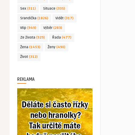
Sex
(511)
Situace
(335)
Srandička
(1826)
Vidět
(317)
Vtip
(949)
Výběr
(283)
Ze života
(929)
Řada
(477)
Žena
(1453)
Ženy
(490)
Život
(312)
REKLAMA