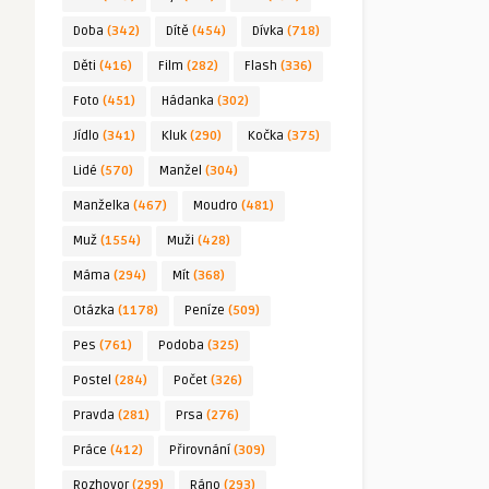
Doba
(342)
Dítě
(454)
Dívka
(718)
Děti
(416)
Film
(282)
Flash
(336)
Foto
(451)
Hádanka
(302)
Jídlo
(341)
Kluk
(290)
Kočka
(375)
Lidé
(570)
Manžel
(304)
Manželka
(467)
Moudro
(481)
Muž
(1554)
Muži
(428)
Máma
(294)
Mít
(368)
Otázka
(1178)
Peníze
(509)
Pes
(761)
Podoba
(325)
Postel
(284)
Počet
(326)
Pravda
(281)
Prsa
(276)
Práce
(412)
Přirovnání
(309)
Rozhovor
(299)
Ráno
(293)