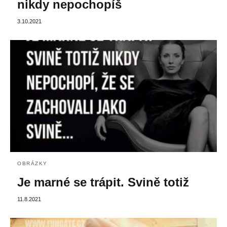
nikdy nepochopíš
3.10.2021
OBRÁZKY
Je marné se trápit. Svině totiž
11.8.2021