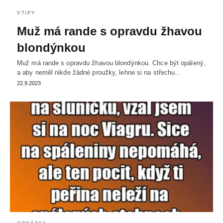
VTIPY
Muž má rande s opravdu žhavou
blondýnkou
Muž má rande s opravdu žhavou blondýnkou. Chce být opálený,
a aby neměl nikde žádné proužky, lehne si na střechu…
22.9.2023