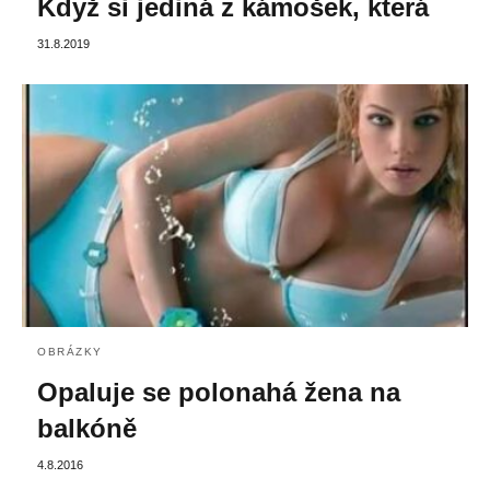
Když si jediná z kámošek, která
31.8.2019
OBRÁZKY
Opaluje se polonahá žena na
balkóně
4.8.2016