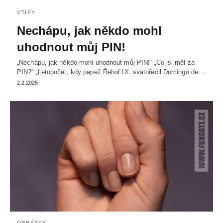
VTIPY
Nechápu, jak někdo mohl
uhodnout můj PIN!
„Nechápu, jak někdo mohl uhodnout můj PIN!“ „Co jsi měl za
PIN?“ „Letopočet, kdy papež Řehoř IX. svatořečil Domingo de…
2.2.2025
OBRÁZKY