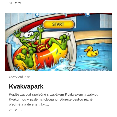
31.8.2021
ZÁVODNÍ HRY
Kvakvapark
Pojďte závodit společně s žabákem Kulikvakem a žabkou
Kvakulínou v jízdě na tobogánu. Sbírejte cestou různé
předměty a dělejte triky,…
2.10.2016