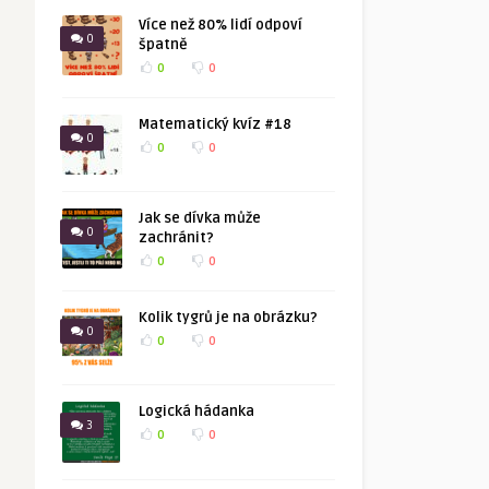
Více než 80% lidí odpoví
0
špatně
0
0
Matematický kvíz #18
0
0
0
Jak se dívka může
0
zachránit?
0
0
Kolik tygrů je na obrázku?
0
0
0
Logická hádanka
3
0
0