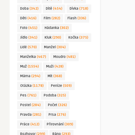
Doba
(342)
Dítě
(454)
Dívka
(718)
Děti
(416)
Film
(282)
Flash
(336)
Foto
(451)
Hádanka
(302)
Jídlo
(341)
Kluk
(290)
Kočka
(375)
Lidé
(570)
Manžel
(304)
Manželka
(467)
Moudro
(481)
Muž
(1554)
Muži
(428)
Máma
(294)
Mít
(368)
Otázka
(1178)
Peníze
(509)
Pes
(761)
Podoba
(325)
Postel
(284)
Počet
(326)
Pravda
(281)
Prsa
(276)
Práce
(412)
Přirovnání
(309)
Rozhovor
(299)
Ráno
(293)