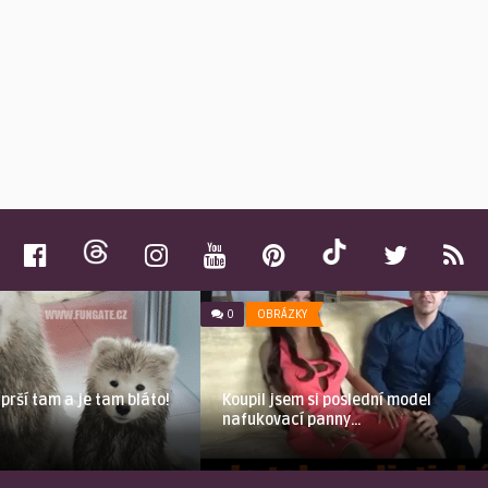
0
OBRÁZKY
prší tam a je tam bláto!
Koupil jsem si poslední model
nafukovací panny…