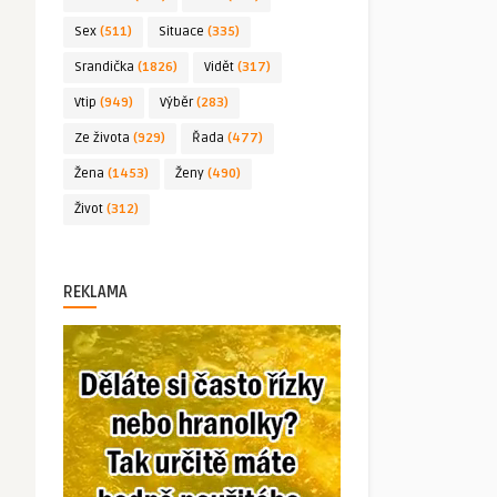
Sex
(511)
Situace
(335)
Srandička
(1826)
Vidět
(317)
Vtip
(949)
Výběr
(283)
Ze života
(929)
Řada
(477)
Žena
(1453)
Ženy
(490)
Život
(312)
REKLAMA