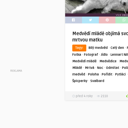
Medvědí mládě objímá sv
mrtvou matku
·
·
Tagy:
Bilý medvěd
Celý den
·
·
·
Fotka
Fotograf
Jídlo
Lennart Ni
·
·
Medvědí mládě
Medvědice
Medv
·
·
·
·
Mládě
Mrtvá
Noc
Odmítat
Pol
REKLAMA
·
·
·
·
medvěd
Poloha
Pořídit
Pytláci
·
Špicperky
Svalbard
před 4 roky
2110