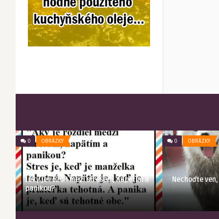
0
OBRÁZKY
0
OBRÁZKY
Jaký je rozdíl mezi stresem, napětím a
Nechoďte ven, 
panikou?