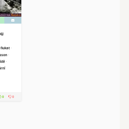
ou
·
Fňukat
·
lsson
·
ídě
ární
0
0