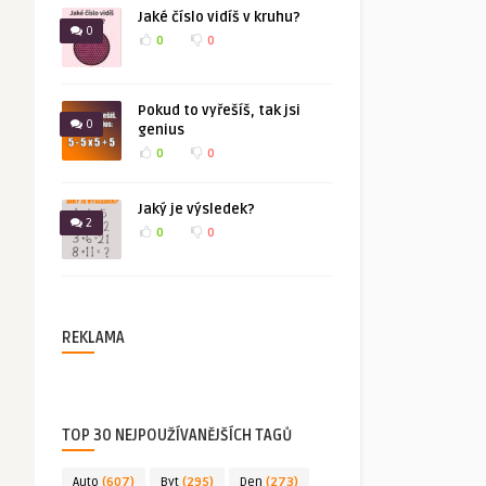
Jaké číslo vidíš v kruhu?
0
0
0
Pokud to vyřešíš, tak jsi
0
genius
0
0
Jaký je výsledek?
2
0
0
REKLAMA
TOP 30 NEJPOUŽÍVANĚJŠÍCH TAGŮ
Auto
(607)
Byt
(295)
Den
(273)