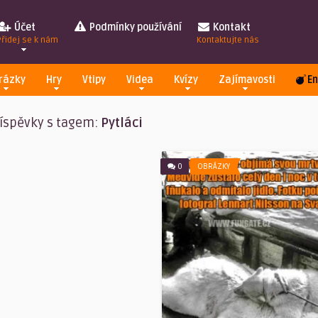
Účet
Podmínky používání
Kontakt
Přidej se k nám
Kontaktujte nás
rázky
Hry
Vtipy
Videa
Kvízy
Zajímavosti
En
íspěvky s tagem:
Pytláci
0
OBRÁZKY