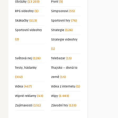
Obrázky
(13 203)
První
(9)
RPG videohry
(1)
Simpsonovi
(55)
Skákačky
(113)
Sportovní hry
(76)
Sportovní videohry
Strategie
(126)
(2)
Strategie videohry
(1)
Světová nej
(126)
Telebazar
(15)
Testy, hádanky
Thajsko – divná to
(332)
země
(15)
Videa
(467)
Videa z internetu
(1)
Vtipné reklamy
(43)
Vtipy
(1 083)
Zajímavosti
(151)
Závodní hry
(133)