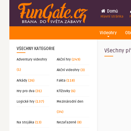
Domů
Hlavní stránka
Videohry
Ob
VŠECHNY KATEGORIE
Všechny př
Adventury videohry
Akční hry
(249)
(1)
Akční videohry
(3)
Arkády
(26)
Fakta
(118)
Hry pro dva
(31)
Křížovky
(6)
Logické hry
(137)
Mezinárodní den
(34)
Na stojáka
(13)
Nezařazené
(8)