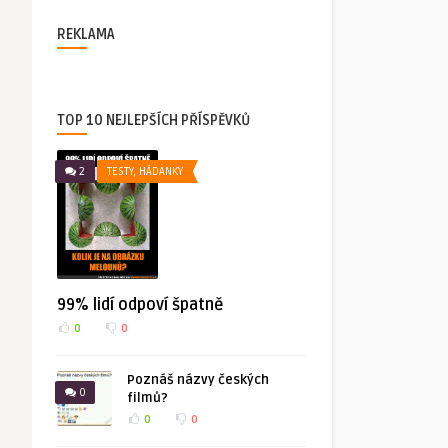
REKLAMA
TOP 10 NEJLEPŠÍCH PŘÍSPĚVKŮ
2
TESTY, HÁDANKY
99% lidí odpoví špatně
0
0
Poznáš názvy českých
0
filmů?
0
0