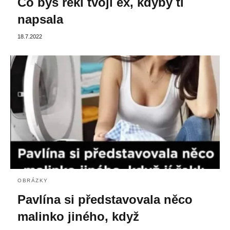
Co bys řekl tvojí ex, kdyby ti
napsala
18.7.2022
OBRÁZKY
Pavlína si představovala něco
malinko jiného, když