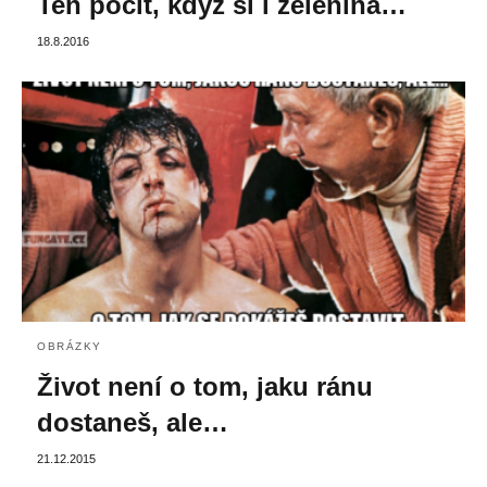
Ten pocit, když si i zelenina…
18.8.2016
OBRÁZKY
Život není o tom, jaku ránu
dostaneš, ale…
21.12.2015