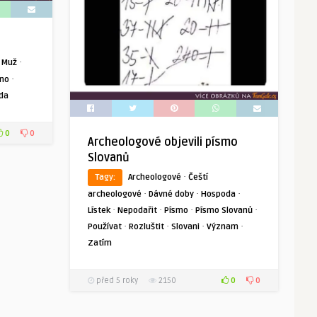
·
·
Muž
·
no
da
0
0
Archeologové objevili písmo
Slovanů
·
Tagy:
Archeologové
Čeští
·
·
·
archeologové
Dávné doby
Hospoda
·
·
·
·
Lístek
Nepodařit
Písmo
Písmo Slovanů
·
·
·
·
Používat
Rozluštit
Slovani
Význam
Zatím
0
0
před 5 roky
2150