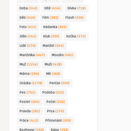
Doba
(342)
Dítě
(454)
Dívka
(718)
Děti
(416)
Film
(282)
Flash
(336)
Foto
(451)
Hádanka
(302)
Jídlo
(341)
Kluk
(290)
Kočka
(375)
Lidé
(570)
Manžel
(304)
Manželka
(467)
Moudro
(481)
Muž
(1554)
Muži
(428)
Máma
(294)
Mít
(368)
Otázka
(1178)
Peníze
(509)
Pes
(761)
Podoba
(325)
Postel
(284)
Počet
(326)
Pravda
(281)
Prsa
(276)
Práce
(412)
Přirovnání
(309)
Rozhovor
(299)
Ráno
(293)