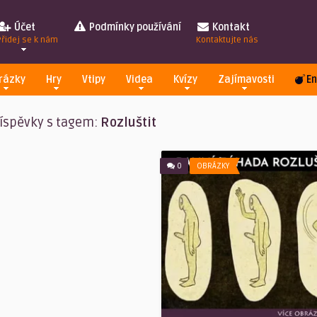
Účet
Podmínky používání
Kontakt
Přidej se k nám
Kontaktujte nás
rázky
Hry
Vtipy
Videa
Kvízy
Zajímavosti
En
íspěvky s tagem:
Rozluštit
0
OBRÁZKY