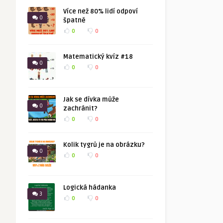
Více než 80% lidí odpoví
0
špatně
0
0
Matematický kvíz #18
0
0
0
Jak se dívka může
0
zachránit?
0
0
Kolik tygrů je na obrázku?
0
0
0
Logická hádanka
3
0
0