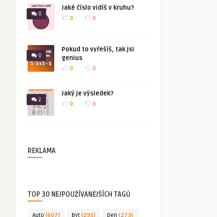
Jaké číslo vidíš v kruhu?
0
0
0
Pokud to vyřešíš, tak jsi
0
genius
0
0
Jaký je výsledek?
2
0
0
REKLAMA
TOP 30 NEJPOUŽÍVANĚJŠÍCH TAGŮ
Auto
(607)
Byt
(295)
Den
(273)