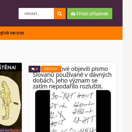
Přidat příspěvek
glish version
0
OBRÁZKY