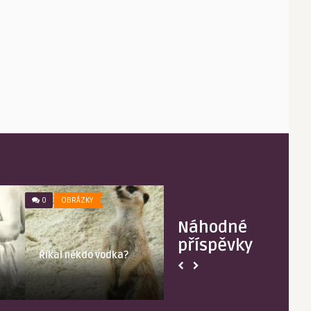
0
OBRÁZKY
0
ZAJÍMAVOST
Náhodné
příspěvky
Říkal někdo vodka?
Největší pavo