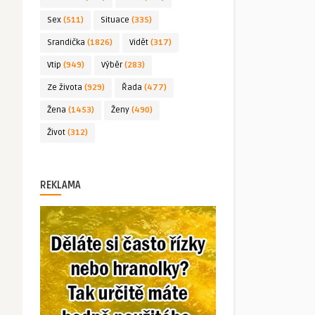
Sex
(511)
Situace
(335)
Srandička
(1826)
Vidět
(317)
Vtip
(949)
Výběr
(283)
Ze života
(929)
Řada
(477)
Žena
(1453)
Ženy
(490)
Život
(312)
REKLAMA