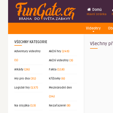
Domů
Hlavní stránka
Videohry
Ob
VŠECHNY KATEGORIE
Všechny př
Adventury videohry
Akční hry
(249)
(1)
Akční videohry
(3)
Arkády
(26)
Fakta
(118)
Hry pro dva
(31)
Křížovky
(6)
Logické hry
(137)
Mezinárodní den
(34)
Na stojáka
(13)
Nezařazené
(8)