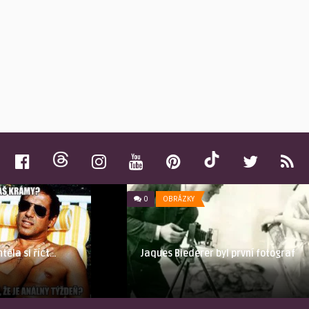
0
OBRÁZKY
Jaques Biederer byl první fotograf
ěla si říct…