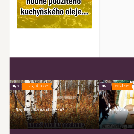
0
TESTY, HÁDANKY
0
OBRÁZKY
Najdeš vlka na obrázku?
Mam krámy, cht