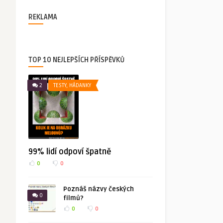
REKLAMA
TOP 10 NEJLEPŠÍCH PŘÍSPĚVKŮ
2
TESTY, HÁDANKY
99% lidí odpoví špatně
0
0
Poznáš názvy českých
0
filmů?
0
0