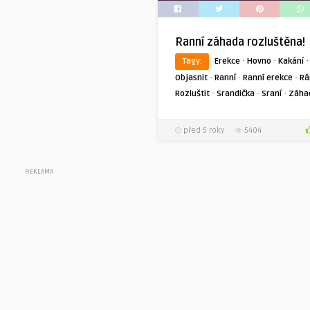
Ranní záhada rozluštěna!
·
·
Tagy:
Erekce
Hovno
Kakání
·
·
·
Objasnit
Ranní
Ranní erekce
Rá
·
·
·
Rozluštit
Srandička
Sraní
Záha
před 5 roky
5404
REKLAMA