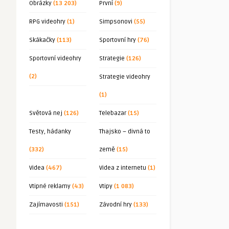
Obrázky
(13 203)
První
(9)
RPG videohry
(1)
Simpsonovi
(55)
Skákačky
(113)
Sportovní hry
(76)
Sportovní videohry
Strategie
(126)
(2)
Strategie videohry
(1)
Světová nej
(126)
Telebazar
(15)
Testy, hádanky
Thajsko – divná to
(332)
země
(15)
Videa
(467)
Videa z internetu
(1)
Vtipné reklamy
(43)
Vtipy
(1 083)
Zajímavosti
(151)
Závodní hry
(133)