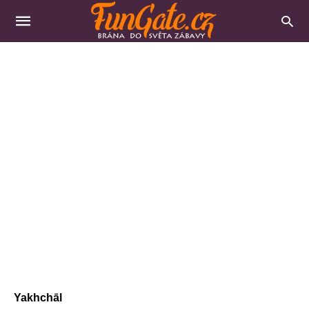
Yakhchāl