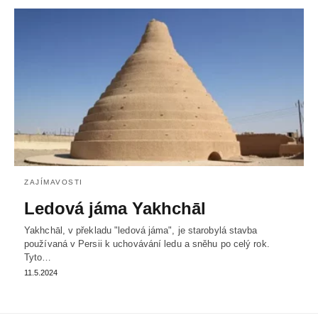
ZAJÍMAVOSTI
Ledová jáma Yakhchāl
Yakhchāl, v překladu "ledová jáma", je starobylá stavba
používaná v Persii k uchovávání ledu a sněhu po celý rok.
Tyto…
11.5.2024