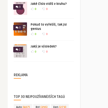
Jaké číslo vidíš v kruhu?
0
0
0
Pokud to vyřešíš, tak jsi
0
genius
0
0
Jaký je výsledek?
2
0
0
REKLAMA
TOP 30 NEJPOUŽÍVANĚJŠÍCH TAGŮ
Auto
(607)
Byt
(295)
Den
(273)