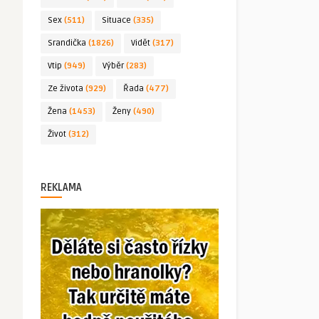
Sex
(511)
Situace
(335)
Srandička
(1826)
Vidět
(317)
Vtip
(949)
Výběr
(283)
Ze života
(929)
Řada
(477)
Žena
(1453)
Ženy
(490)
Život
(312)
REKLAMA