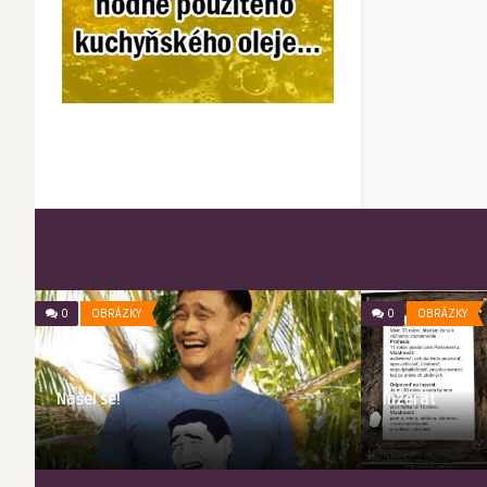
0
OBRÁZKY
0
OBRÁZKY
Našel se!
Inzerát