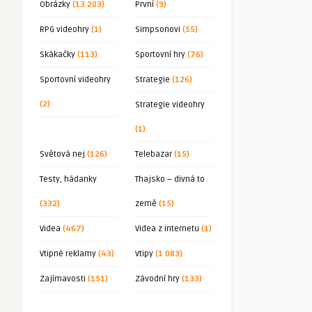
Obrázky
(13 203)
První
(9)
RPG videohry
(1)
Simpsonovi
(55)
Skákačky
(113)
Sportovní hry
(76)
Sportovní videohry
Strategie
(126)
(2)
Strategie videohry
(1)
Světová nej
(126)
Telebazar
(15)
Testy, hádanky
Thajsko – divná to
(332)
země
(15)
Videa
(467)
Videa z internetu
(1)
Vtipné reklamy
(43)
Vtipy
(1 083)
Zajímavosti
(151)
Závodní hry
(133)