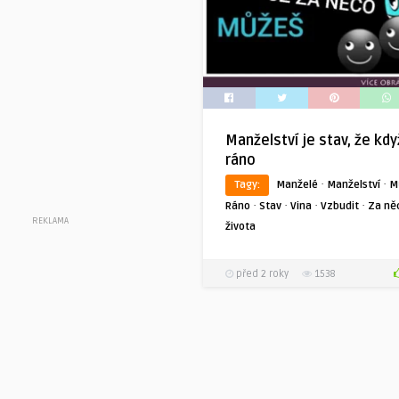
Manželství je stav, že kdy
ráno
·
·
Tagy:
Manželé
Manželství
M
·
·
·
·
Ráno
Stav
Vina
Vzbudit
Za ně
REKLAMA
života
před 2 roky
1538