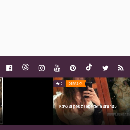
0
OBRÁZKY
Když si pes z tebe dělá srandu