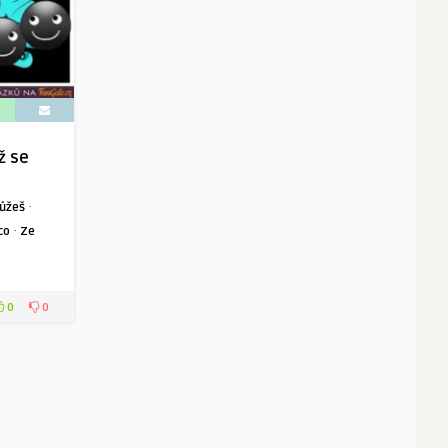
ž se
·
ůžeš
·
co
Ze
0
0