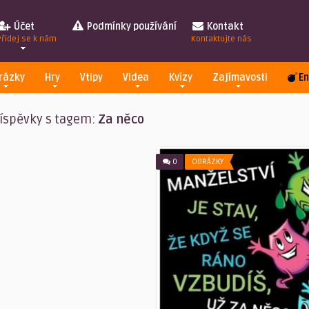
Účet
Podmínky používání
Kontakt
Přidej se k nám
Kontaktujte nás
rázky
Hry
Vtipy
Videa
Kvízy
Zajímavosti
En
íspěvky s tagem:
Za něco
0
OBRÁZKY