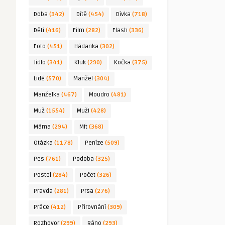
Doba
(342)
Dítě
(454)
Dívka
(718)
Děti
(416)
Film
(282)
Flash
(336)
Foto
(451)
Hádanka
(302)
Jídlo
(341)
Kluk
(290)
Kočka
(375)
Lidé
(570)
Manžel
(304)
Manželka
(467)
Moudro
(481)
Muž
(1554)
Muži
(428)
Máma
(294)
Mít
(368)
Otázka
(1178)
Peníze
(509)
Pes
(761)
Podoba
(325)
Postel
(284)
Počet
(326)
Pravda
(281)
Prsa
(276)
Práce
(412)
Přirovnání
(309)
Rozhovor
(299)
Ráno
(293)