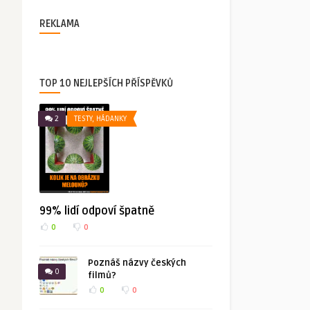
REKLAMA
TOP 10 NEJLEPŠÍCH PŘÍSPĚVKŮ
2
TESTY, HÁDANKY
99% lidí odpoví špatně
0
0
Poznáš názvy českých
0
filmů?
0
0