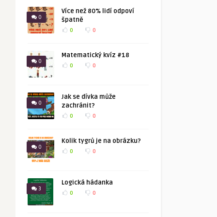
Více než 80% lidí odpoví
0
špatně
0
0
Matematický kvíz #18
0
0
0
Jak se dívka může
0
zachránit?
0
0
Kolik tygrů je na obrázku?
0
0
0
Logická hádanka
3
0
0