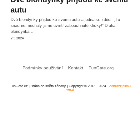
autu
Dvě blondýnky přijdou ke svému autu a jedna se zděsí: „To
snad ne, nechaly jsme uvnitř zabouchnuté klíčky!” Druhá
blondýnka…
2.3.2024
Podmínky používání
Kontakt
FunGate.org
FunGate.cz | Brána do světa zábavy | Copyright © 2013 - 2024
Zobrazit plnou
verzi