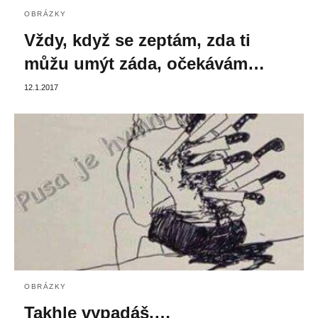
OBRÁZKY
Vždy, když se zeptám, zda ti
můžu umýt záda, očekávám…
12.1.2017
OBRÁZKY
Takhle vypadáš,…