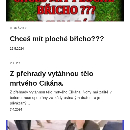
OBRÁZKY
Chceš mít ploché břicho???
13.8.2024
VTIPY
Z přehrady vytáhnou tělo
mrtvého Cikána.
Z přehrady vytáhnou tělo mrtvého Cikána. Nohy má zalité v
betónu, ruce spoutány za zády ostnatým drátem a je
přivázaný…
7.4.2024