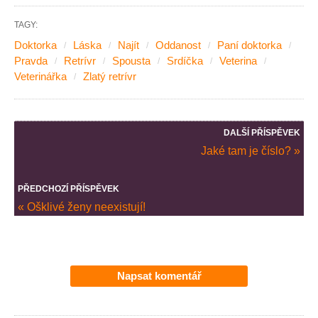
TAGY:
Doktorka
Láska
Najít
Oddanost
Paní doktorka
Pravda
Retrívr
Spousta
Srdíčka
Veterina
Veterinářka
Zlatý retrívr
DALŠÍ PŘÍSPĚVEK
Jaké tam je číslo? »
PŘEDCHOZÍ PŘÍSPĚVEK
« Ošklivé ženy neexistují!
Napsat komentář