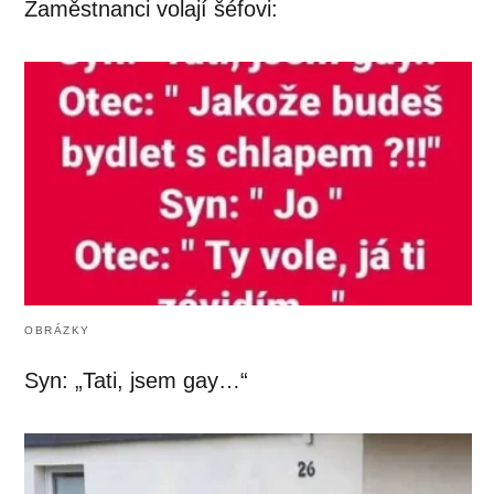
Zaměstnanci volají šéfovi:
OBRÁZKY
Syn: „Tati, jsem gay…“