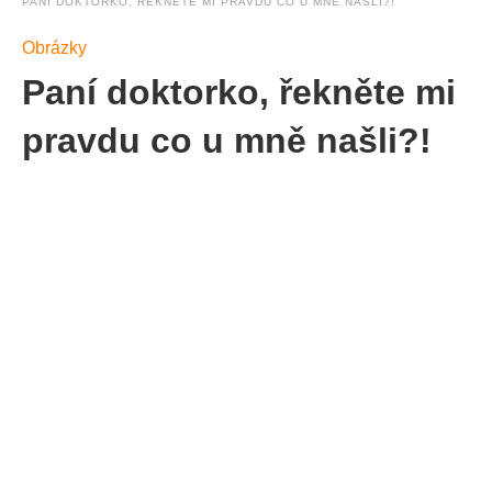
PANÍ DOKTORKO, ŘEKNĚTE MI PRAVDU CO U MNĚ NAŠLI?!
Obrázky
Paní doktorko, řekněte mi
pravdu co u mně našli?!