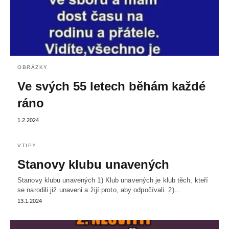
OBRÁZKY
Ve svých 55 letech běhám každé
ráno
1.2.2024
VTIPY
Stanovy klubu unavených
Stanovy klubu unavených 1) Klub unavených je klub těch, kteří
se narodili již unaveni a žijí proto, aby odpočívali. 2)…
13.1.2024