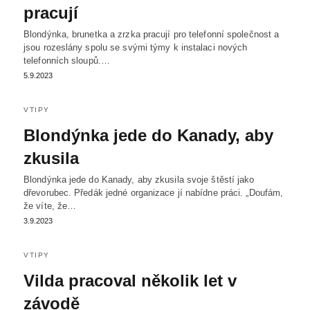
pracují
Blondýnka, brunetka a zrzka pracují pro telefonní společnost a
jsou rozeslány spolu se svými týmy k instalaci nových
telefonních sloupů.…
5.9.2023
VTIPY
Blondýnka jede do Kanady, aby
zkusila
Blondýnka jede do Kanady, aby zkusila svoje štěstí jako
dřevorubec. Předák jedné organizace jí nabídne práci. „Doufám,
že víte, že…
3.9.2023
VTIPY
Vilda pracoval několik let v
závodě