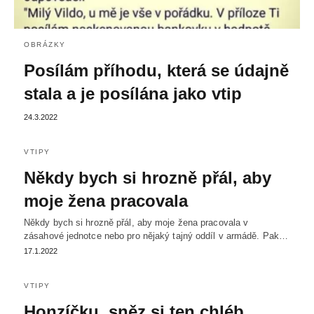
OBRÁZKY
Posílám příhodu, která se údajně
stala a je posílána jako vtip
24.3.2022
VTIPY
Někdy bych si hrozně přál, aby
moje žena pracovala
Někdy bych si hrozně přál, aby moje žena pracovala v
zásahové jednotce nebo pro nějaký tajný oddíl v armádě. Pak…
17.1.2022
VTIPY
Honzíčku, sněz si ten chléb