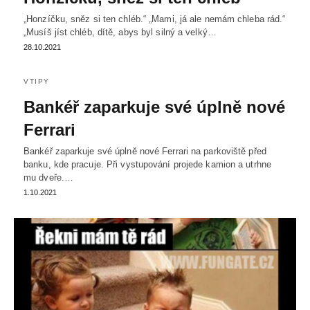
„Honzíčku, sněz si ten chléb.“ „Mami, já ale nemám chleba rád.“
„Musíš jíst chléb, dítě, abys byl silný a velký…
28.10.2021
VTIPY
Bankéř zaparkuje své úplně nové
Ferrari
Bankéř zaparkuje své úplně nové Ferrari na parkoviště před
banku, kde pracuje. Při vystupování projede kamion a utrhne
mu dveře.…
1.10.2021