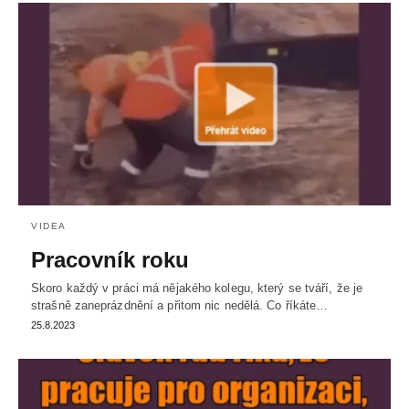
VIDEA
Pracovník roku
Skoro každý v práci má nějakého kolegu, který se tváří, že je
strašně zaneprázdnění a přitom nic nedělá. Co říkáte…
25.8.2023