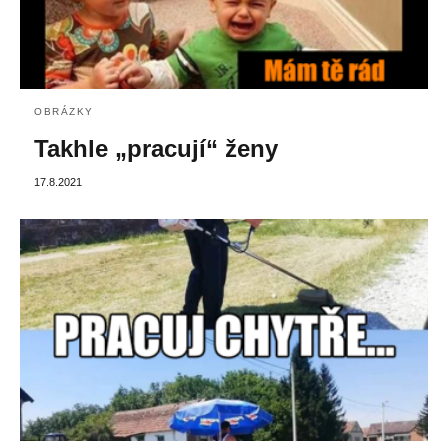
OBRÁZKY
Takhle „pracují“ ženy
17.8.2021