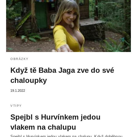
OBRÁZKY
Když tě Baba Jaga zve do své
chaloupky
19.1.2022
VTIPY
Spejbl s Hurvínkem jedou
vlakem na chalupu
Spejbl s Hurvínkem jedou vlakem na chalupu. Když doběhnou