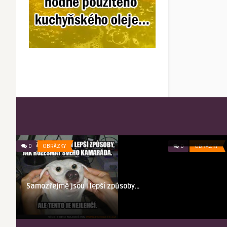
Představuji ti
zuby
0
OBRÁZKY
0
OBRÁZKY
Samozřejmě jsou i lepší způsoby…
ě