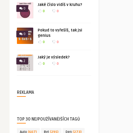
Jaké číslo vidíš v kruhu?
0
0
0
Pokud to vyřešíš, tak jsi
0
genius
0
0
Jaký je výsledek?
2
0
0
REKLAMA
TOP 30 NEJPOUŽÍVANĚJŠÍCH TAGŮ
Auto
(607)
Byt
(295)
Den
(273)