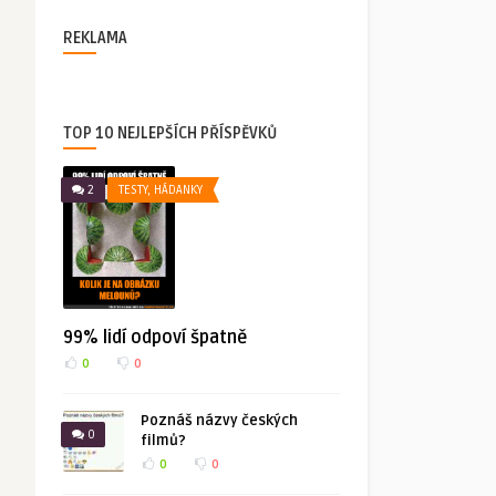
REKLAMA
TOP 10 NEJLEPŠÍCH PŘÍSPĚVKŮ
2
TESTY, HÁDANKY
99% lidí odpoví špatně
0
0
Poznáš názvy českých
0
filmů?
0
0