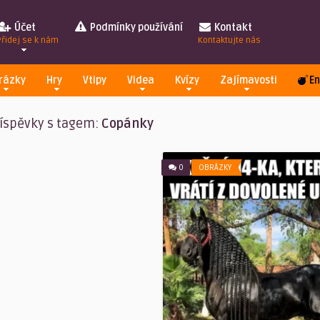
Účet
Podmínky používání
Kontakt
Přidej se k nám
Kontaktujte nás
rázky
Hry
Vtipy
Videa
Kvízy
Zajímavosti
En
íspěvky s tagem:
Copánky
0
OBRÁZKY