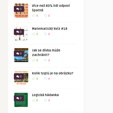
Více než 80% lidí odpoví
0
špatně
0
0
Matematický kvíz #18
0
0
0
Jak se dívka může
0
zachránit?
0
0
Kolik tygrů je na obrázku?
0
0
0
Logická hádanka
3
0
0