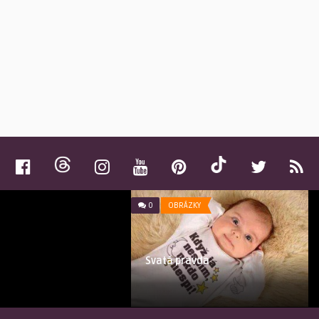
 tvůj nový kartáček na
0
OBRÁZKY
Svatá pravda