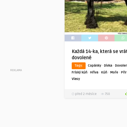
Každá 14-ka, která se vrát
dovolené
·
·
Tagy:
Copánky
Dívka
Dovole
REKLAMA
·
·
·
·
Fríský kůň
Hříva
Kůň
Moře
Při
Vlasy
před 2 měsíce
750