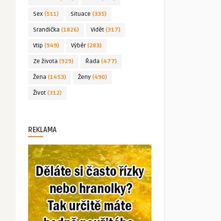
Sex
(511)
Situace
(335)
Srandička
(1826)
Vidět
(317)
Vtip
(949)
Výběr
(283)
Ze života
(929)
Řada
(477)
Žena
(1453)
Ženy
(490)
Život
(312)
REKLAMA