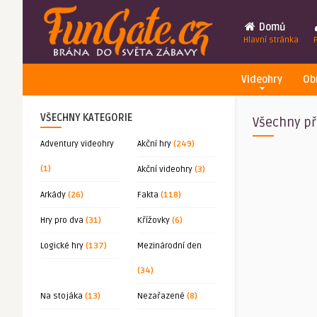
Domů
Hlavní stránka
Videohry
Ob
VŠECHNY KATEGORIE
Všechny př
Adventury videohry
Akční hry
(249)
(1)
Akční videohry
(3)
Arkády
(26)
Fakta
(118)
Hry pro dva
(31)
Křížovky
(6)
Logické hry
(137)
Mezinárodní den
(34)
Na stojáka
(13)
Nezařazené
(8)