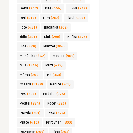
Doba
(342)
Dítě
(454)
Dívka
(718)
Děti
(416)
Film
(282)
Flash
(336)
Foto
(451)
Hádanka
(302)
Jídlo
(341)
Kluk
(290)
Kočka
(375)
Lidé
(570)
Manžel
(304)
Manželka
(467)
Moudro
(481)
Muž
(1554)
Muži
(428)
Máma
(294)
Mít
(368)
Otázka
(1178)
Peníze
(509)
Pes
(761)
Podoba
(325)
Postel
(284)
Počet
(326)
Pravda
(281)
Prsa
(276)
Práce
(412)
Přirovnání
(309)
Rozhovor
(299)
Ráno
(293)