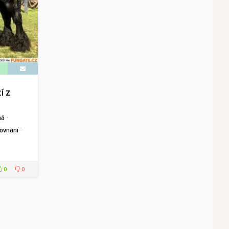
í z
·
ná
·
rovnání
0
0