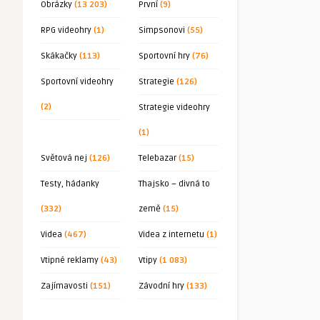
Obrázky
(13 203)
První
(9)
RPG videohry
(1)
Simpsonovi
(55)
Skákačky
(113)
Sportovní hry
(76)
Sportovní videohry
Strategie
(126)
(2)
Strategie videohry
(1)
Světová nej
(126)
Telebazar
(15)
Testy, hádanky
Thajsko – divná to
(332)
země
(15)
Videa
(467)
Videa z internetu
(1)
Vtipné reklamy
(43)
Vtipy
(1 083)
Zajímavosti
(151)
Závodní hry
(133)