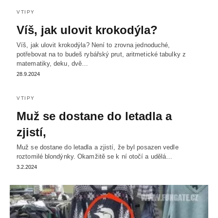
VTIPY
Víš, jak ulovit krokodýla?
Víš, jak ulovit krokodýla? Není to zrovna jednoduché,
potřebovat na to budeš rybářský prut, aritmetické tabulky z
matematiky, deku, dvě…
28.9.2024
VTIPY
Muž se dostane do letadla a
zjistí,
Muž se dostane do letadla a zjistí, že byl posazen vedle
roztomilé blondýnky. Okamžitě se k ní otočí a udělá…
3.2.2024