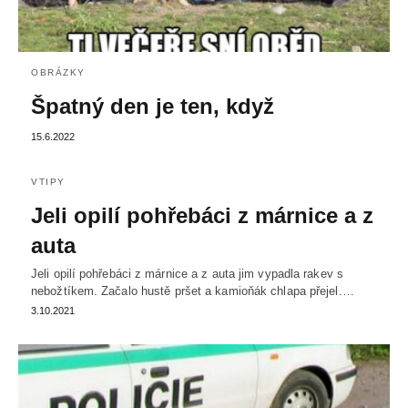
OBRÁZKY
Špatný den je ten, když
15.6.2022
VTIPY
Jeli opilí pohřebáci z márnice a z
auta
Jeli opilí pohřebáci z márnice a z auta jim vypadla rakev s
nebožtíkem. Začalo hustě pršet a kamioňák chlapa přejel.…
3.10.2021