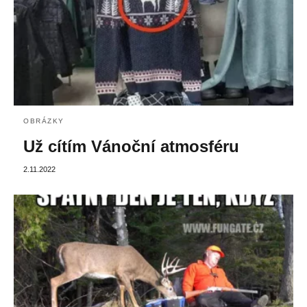
OBRÁZKY
Už cítím Vánoční atmosféru
2.11.2022