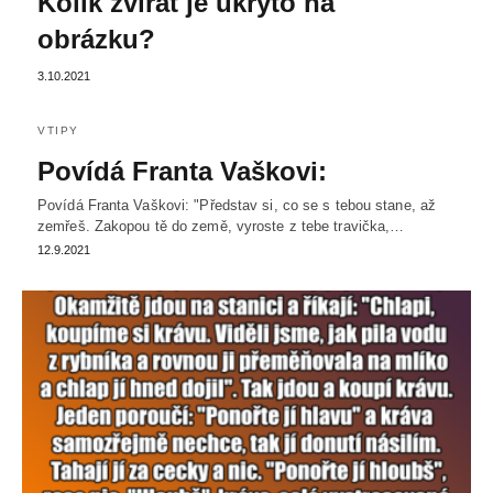
Kolik zvířat je ukryto na
obrázku?
3.10.2021
VTIPY
Povídá Franta Vaškovi:
Povídá Franta Vaškovi: "Představ si, co se s tebou stane, až
zemřeš. Zakopou tě do země, vyroste z tebe travička,…
12.9.2021