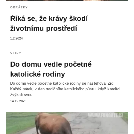
OBRÁZKY
Říká se, že krávy škodí
životnímu prostředí
1.2.2024
VTIPY
Do domu vedle početné
katolické rodiny
Do domu vedle početné katolické rodiny se nastěhoval Žid.
Každý pátek, v den tradičního katolického půstu, když katolíci
žvýkali svou…
14.12.2023