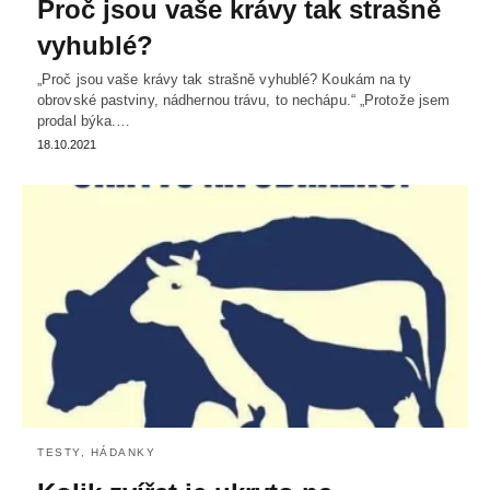
Proč jsou vaše krávy tak strašně
vyhublé?
„Proč jsou vaše krávy tak strašně vyhublé? Koukám na ty
obrovské pastviny, nádhernou trávu, to nechápu.“ „Protože jsem
prodal býka.…
18.10.2021
TESTY, HÁDANKY