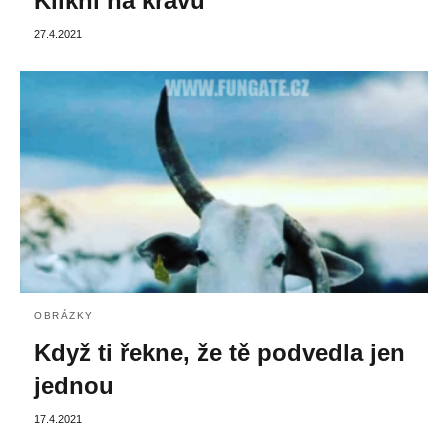
Klikni na krávu
27.4.2021
OBRÁZKY
Když ti řekne, že tě podvedla jen
jednou
17.4.2021