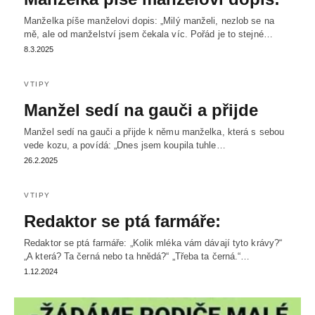
Manželka píše manželovi dopis: „Milý manželi, nezlob se na
mě, ale od manželství jsem čekala víc. Pořád je to stejné…
8.3.2025
VTIPY
Manžel sedí na gauči a přijde
Manžel sedí na gauči a přijde k němu manželka, která s sebou
vede kozu, a povídá: „Dnes jsem koupila tuhle…
26.2.2025
VTIPY
Redaktor se ptá farmáře:
Redaktor se ptá farmáře: „Kolik mléka vám dávají tyto krávy?“
„A která? Ta černá nebo ta hnědá?“ „Třeba ta černá.“…
1.12.2024