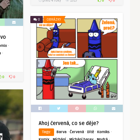
0
0
před 4 roky
1517
0
OBRÁZKY
ivo
·
omix
·
a
0
0
Ahoj červená, co se děje?
·
·
·
·
Tagy:
Barva
Červená
Dítě
Komiks
·
·
·
·
Komix
Míchání
Míchání barev
Modrá