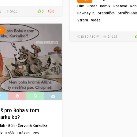
·
·
·
·
Film
Groot
Komix
Postava
Rob
0
0
y
5415
·
·
Downey Jr.
Srandička
Strážci Gal
·
Strom
Vidět
Y
před 7 roky
14653
š pro Boha v tom
Karkulko?
·
·
·
lláh
Bůh
Červená Karkulka
·
·
·
·
ix
Košík
Otázka
Pes