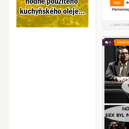
Tagy:
B
·
Plemennej
před 9 ro
0
OBRÁZK