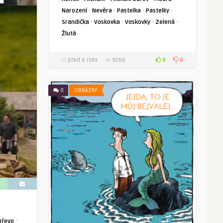
·
·
·
·
Narození
Nevěra
Pastelka
Pastelky
·
·
·
·
Srandička
Voskovka
Voskovky
Zelená
Žlutá
0
0
před 6 roky
9266
0
OBRÁZKY
·
Dřevo