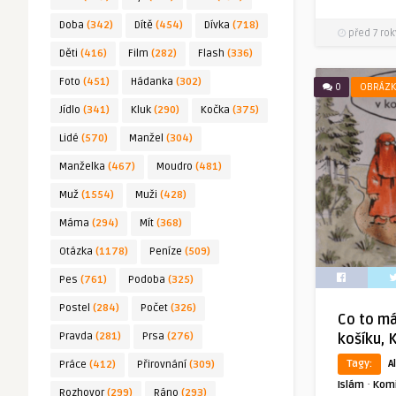
Doba
(342)
Dítě
(454)
Dívka
(718)
před 7 rok
Děti
(416)
Film
(282)
Flash
(336)
Foto
(451)
Hádanka
(302)
0
OBRÁZK
Jídlo
(341)
Kluk
(290)
Kočka
(375)
Lidé
(570)
Manžel
(304)
Manželka
(467)
Moudro
(481)
Muž
(1554)
Muži
(428)
Máma
(294)
Mít
(368)
Otázka
(1178)
Peníze
(509)
Pes
(761)
Podoba
(325)
Postel
(284)
Počet
(326)
Co to má
Pravda
(281)
Prsa
(276)
košíku, 
Tagy:
A
Práce
(412)
Přirovnání
(309)
·
Islám
Kom
Rozhovor
(299)
Ráno
(293)