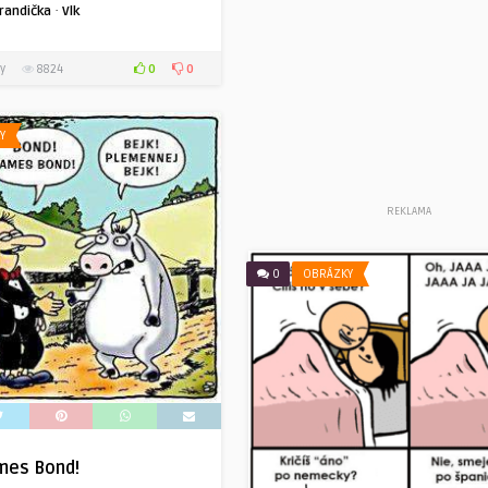
·
randička
Vlk
0
0
y
8824
Y
REKLAMA
0
OBRÁZKY
mes Bond!