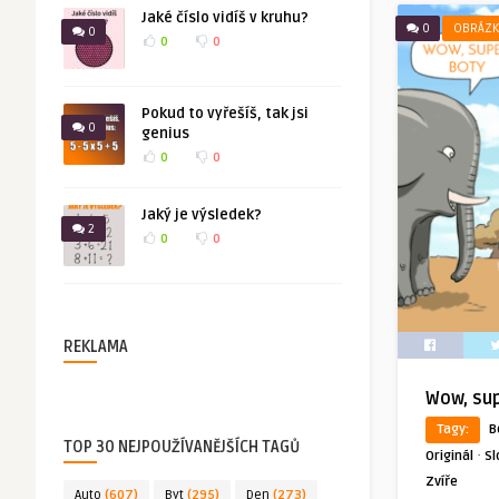
Jaké číslo vidíš v kruhu?
0
OBRÁZK
0
0
0
Pokud to vyřešíš, tak jsi
0
genius
0
0
Jaký je výsledek?
2
0
0
REKLAMA
Wow, sup
Tagy:
B
TOP 30 NEJPOUŽÍVANĚJŠÍCH TAGŮ
·
Originál
Sl
Zvíře
Auto
(607)
Byt
(295)
Den
(273)