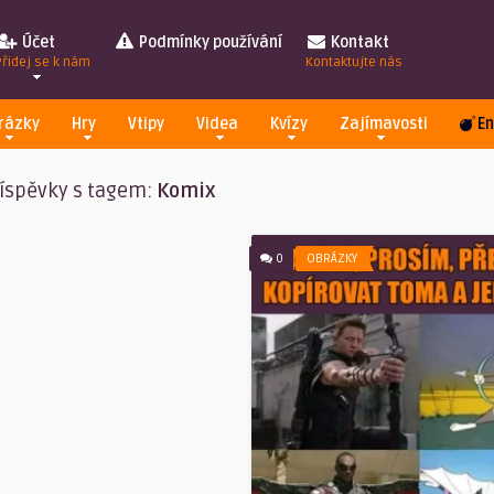
Účet
Podmínky používání
Kontakt
Přidej se k nám
Kontaktujte nás
rázky
Hry
Vtipy
Videa
Kvízy
Zajímavosti
En
íspěvky s tagem:
Komix
0
OBRÁZKY