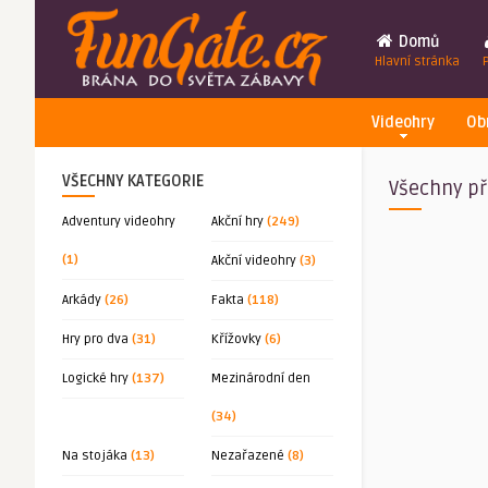
Domů
Hlavní stránka
Videohry
Ob
VŠECHNY KATEGORIE
Všechny př
Adventury videohry
Akční hry
(249)
(1)
Akční videohry
(3)
Arkády
(26)
Fakta
(118)
Hry pro dva
(31)
Křížovky
(6)
Logické hry
(137)
Mezinárodní den
(34)
Na stojáka
(13)
Nezařazené
(8)