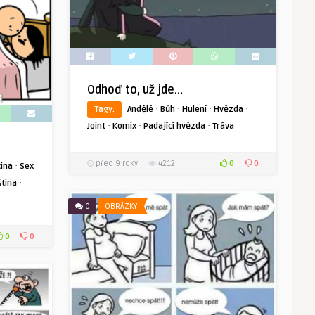
Odhoď to, už jde…
·
·
·
·
Tagy:
Andělé
Bůh
Hulení
Hvězda
·
·
·
Joint
Komix
Padající hvězda
Tráva
0
0
před 9 roky
4212
·
ina
Sex
·
ština
0
OBRÁZKY
0
0