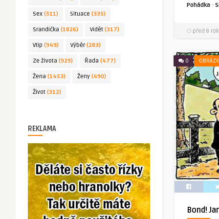
·
Pohádka
S
Sex
(511)
Situace
(335)
Srandička
(1826)
Vidět
(317)
před 8 rok
Vtip
(949)
Výběr
(283)
Ze života
(929)
Řada
(477)
0
OBRÁZK
Žena
(1453)
Ženy
(490)
Život
(312)
REKLAMA
Bond! Ja