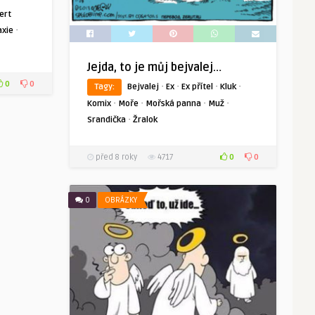
ert
·
axie
Jejda, to je můj bejvalej…
0
0
·
·
·
·
Tagy:
Bejvalej
Ex
Ex přítel
Kluk
·
·
·
·
Komix
Moře
Mořská panna
Muž
·
Srandička
Žralok
0
0
před 8 roky
4717
0
OBRÁZKY