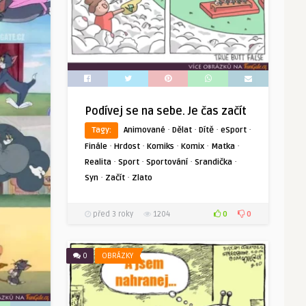
Podívej se na sebe. Je čas začít
·
·
·
·
Tagy:
Animované
Dělat
Dítě
eSport
·
·
·
·
·
Finále
Hrdost
Komiks
Komix
Matka
·
·
·
·
Realita
Sport
Sportování
Srandička
·
·
Syn
Začít
Zlato
0
0
před 3 roky
1204
0
OBRÁZKY