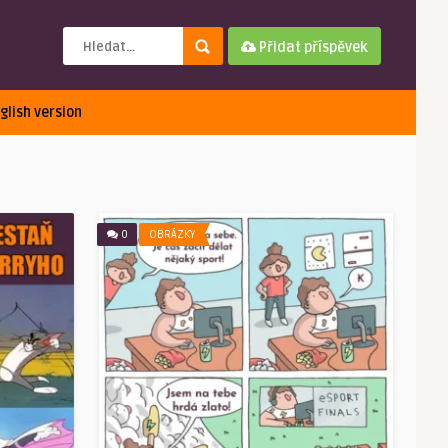
Přidat příspěvek
glish version
0
OBRÁZKY