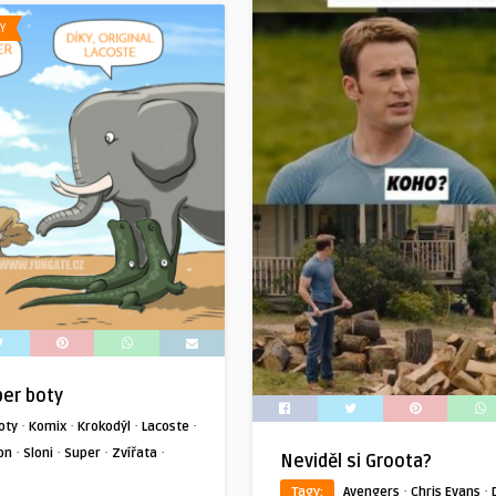
Y
er boty
·
·
·
·
oty
Komix
Krokodýl
Lacoste
·
·
·
·
on
Sloni
Super
Zvířata
Neviděl si Groota?
·
·
Tagy:
Avengers
Chris Evans