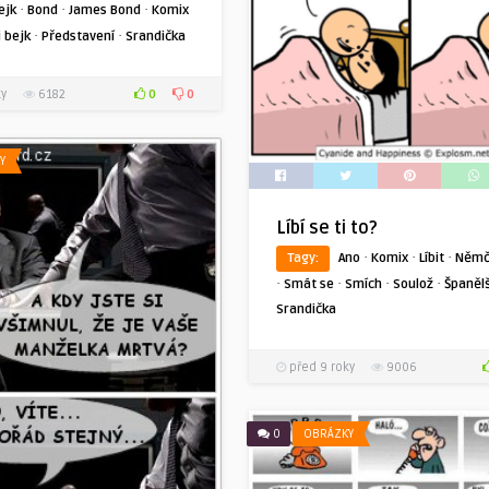
·
·
·
ejk
Bond
James Bond
Komix
·
·
 bejk
Představení
Srandička
0
0
ky
6182
Y
Líbí se ti to?
·
·
·
Tagy:
Ano
Komix
Líbit
Němč
·
·
·
·
Smát se
Smích
Soulož
Španěl
Srandička
před 9 roky
9006
0
OBRÁZKY