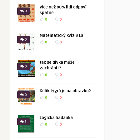
Více než 80% lidí odpoví
0
špatně
0
0
Matematický kvíz #18
0
0
0
Jak se dívka může
0
zachránit?
0
0
Kolik tygrů je na obrázku?
0
0
0
Logická hádanka
3
0
0