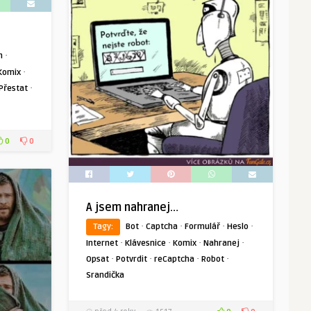
·
n
·
Komix
·
Přestat
0
0
A jsem nahranej…
·
·
·
·
Tagy:
Bot
Captcha
Formulář
Heslo
·
·
·
·
Internet
Klávesnice
Komix
Nahranej
·
·
·
·
Opsat
Potvrdit
reCaptcha
Robot
Srandička