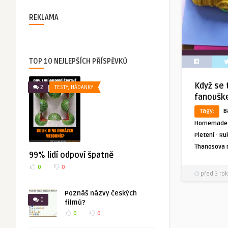
REKLAMA
TOP 10 NEJLEPŠÍCH PŘÍSPĚVKŮ
Když se 
2
TESTY, HÁDANKY
fanoušk
Tagy:
B
Homemade
·
Pletení
Ru
Thanosova 
99% lidí odpoví špatně
0
0
před 3 rok
Poznáš názvy českých
0
filmů?
0
0