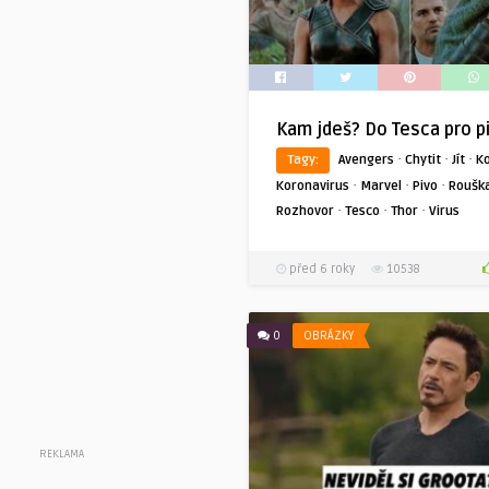
Kam jdeš? Do Tesca pro p
·
·
·
Tagy:
Avengers
Chytit
Jít
K
·
·
·
Koronavirus
Marvel
Pivo
Roušk
·
·
·
Rozhovor
Tesco
Thor
Virus
před 6 roky
10538
0
OBRÁZKY
REKLAMA