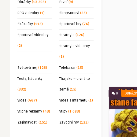
Obrázky
(13 203)
První
(9)
RPG videohry
(1)
Simpsonovi
(55)
Skákačky
(113)
Sportovní hry
(76)
Sportovní videohry
Strategie
(126)
(2)
Strategie videohry
(1)
Světová nej
(126)
Telebazar
(15)
Testy, hádanky
Thajsko – divná to
(332)
země
(15)
0
OBRÁZK
Videa
(467)
Videa z internetu
(1)
Vtipné reklamy
(43)
Vtipy
(1 083)
Zajímavosti
(151)
Závodní hry
(133)