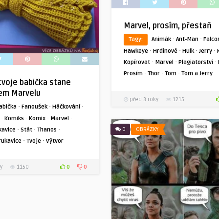
Marvel, prosím, přestaň
·
·
Tagy:
Animák
Ant-Man
Falco
·
·
·
·
Hawkeye
Hrdinové
Hulk
Jerry
·
·
·
Kopírovat
Marvel
Plagiatorství
·
·
·
Prosím
Thor
Tom
Tom a Jerry
tvoje babička stane
em Marvelu
před 3 roky
1215
·
·
·
abička
Fanoušek
Háčkování
·
·
·
·
Komiks
Komix
Marvel
·
·
·
0
OBRÁZKY
kavice
Stát
Thanos
·
·
rukavice
Tvoje
Výtvor
0
0
y
1150