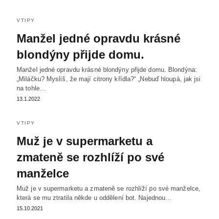
VTIPY
Manžel jedné opravdu krásné
blondýny přijde domu.
Manžel jedné opravdu krásné blondýny přijde domu. Blondýna:
„Miláčku? Myslíš, že mají citrony křídla?“ „Nebuď hloupá, jak jsi
na tohle…
13.1.2022
VTIPY
Muž je v supermarketu a
zmateně se rozhlíží po své
manželce
Muž je v supermarketu a zmateně se rozhlíží po své manželce,
která se mu ztratila někde u oddělení bot. Najednou…
15.10.2021