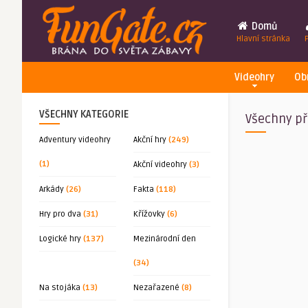
Domů
Hlavní stránka
Videohry
Ob
VŠECHNY KATEGORIE
Všechny př
Adventury videohry
Akční hry
(249)
(1)
Akční videohry
(3)
Arkády
(26)
Fakta
(118)
Hry pro dva
(31)
Křížovky
(6)
Logické hry
(137)
Mezinárodní den
(34)
Na stojáka
(13)
Nezařazené
(8)