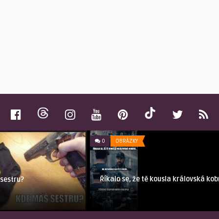
0
OBRÁZKY
Říkalo se, že tě kousla královská kob
 sestru?