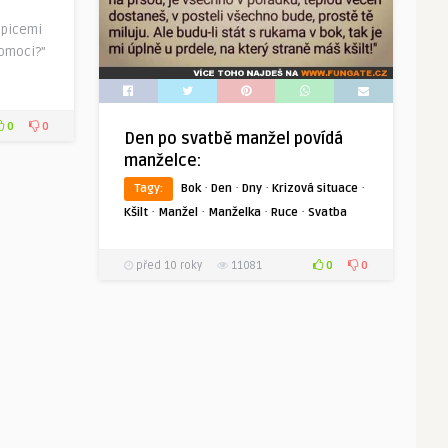
epicemi
pomoci?”
0
0
Den po svatbě manžel povídá
manželce:
·
·
·
·
Tagy:
Bok
Den
Dny
Krizová situace
·
·
·
·
Kšilt
Manžel
Manželka
Ruce
Svatba
0
0
před 10 roky
11081