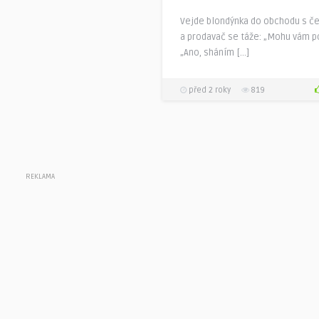
Vejde blondýnka do obchodu s č
a prodavač se táže: „Mohu vám 
„Ano, sháním […]
před 2 roky
819
REKLAMA