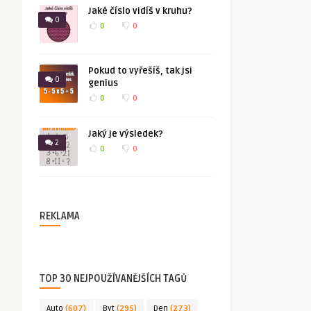
Jaké číslo vidíš v kruhu?
0
0
0
Pokud to vyřešíš, tak jsi
0
genius
0
0
Jaký je výsledek?
2
0
0
REKLAMA
TOP 30 NEJPOUŽÍVANĚJŠÍCH TAGŮ
Auto
(607)
Byt
(295)
Den
(273)