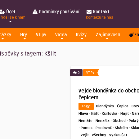
Účet
Podmínky používání
Kontakt
Přidej se k nám
Kontaktujte nás
rázky
Hry
Vtipy
Videa
Kvízy
Zajímavosti
En
íspěvky s tagem:
Kšilt
0
VTIPY
Vejde blondýnka do obch
čepicemi
·
·
Tagy:
Blondýnka
Čepice
Doz
·
·
·
·
Hlava
Kšilt
Kšiltovka
Najít
Nár
·
·
·
Nemáte
Nenašla
Obchod
Pokrý
·
·
·
·
Pomoc
Prodavač
Sháním
Skla
·
·
·
Vejít
Všechny
Vyzkoušet