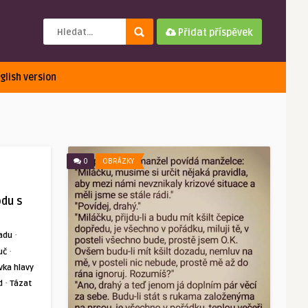
Přidat příspěvek
glish version
0
OBRÁZKY
odu s
·
adu
·
uč
vka hlavy
·
d
Tázat