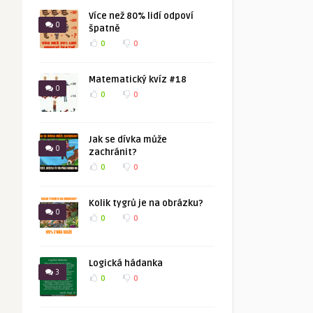
Více než 80% lidí odpoví
0
špatně
0
0
Matematický kvíz #18
0
0
0
Jak se dívka může
0
zachránit?
0
0
Kolik tygrů je na obrázku?
0
0
0
Logická hádanka
3
0
0