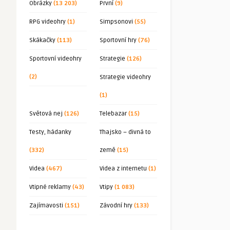
Obrázky
(13 203)
První
(9)
RPG videohry
(1)
Simpsonovi
(55)
Skákačky
(113)
Sportovní hry
(76)
Sportovní videohry
Strategie
(126)
(2)
Strategie videohry
(1)
Světová nej
(126)
Telebazar
(15)
Testy, hádanky
Thajsko – divná to
(332)
země
(15)
Videa
(467)
Videa z internetu
(1)
Vtipné reklamy
(43)
Vtipy
(1 083)
Zajímavosti
(151)
Závodní hry
(133)