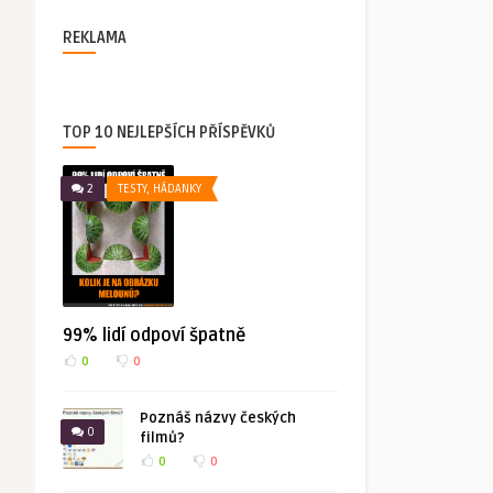
REKLAMA
TOP 10 NEJLEPŠÍCH PŘÍSPĚVKŮ
2
TESTY, HÁDANKY
99% lidí odpoví špatně
0
0
Poznáš názvy českých
0
filmů?
0
0