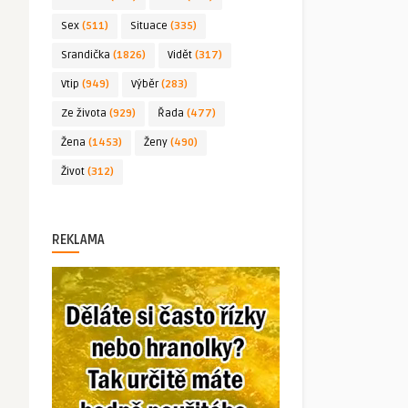
Sex
(511)
Situace
(335)
Srandička
(1826)
Vidět
(317)
Vtip
(949)
Výběr
(283)
Ze života
(929)
Řada
(477)
Žena
(1453)
Ženy
(490)
Život
(312)
REKLAMA