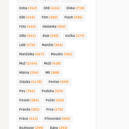
Doba
(342)
Dítě
(454)
Dívka
(718)
Děti
(416)
Film
(282)
Flash
(336)
Foto
(451)
Hádanka
(302)
Jídlo
(341)
Kluk
(290)
Kočka
(375)
Lidé
(570)
Manžel
(304)
Manželka
(467)
Moudro
(481)
Muž
(1554)
Muži
(428)
Máma
(294)
Mít
(368)
Otázka
(1178)
Peníze
(509)
Pes
(761)
Podoba
(325)
Postel
(284)
Počet
(326)
Pravda
(281)
Prsa
(276)
Práce
(412)
Přirovnání
(309)
Rozhovor
(299)
Ráno
(293)