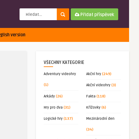
Přidat příspěvek
glish version
VŠECHNY KATEGORIE
Adventury videohry
Akční hry
(249)
(1)
Akční videohry
(3)
Arkády
(26)
Fakta
(118)
Hry pro dva
(31)
Křížovky
(6)
Logické hry
(137)
Mezinárodní den
(34)