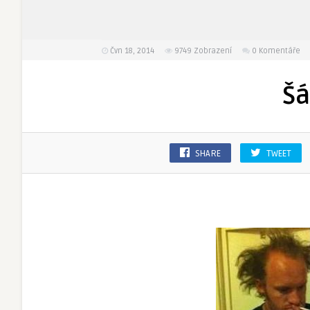
Čvn 18, 2014
9749
Zobrazení
0 Komentáře
Šá
SHARE
TWEET