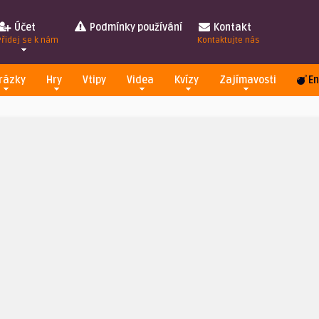
Účet
Podmínky používání
Kontakt
Přidej se k nám
Kontaktujte nás
rázky
Hry
Vtipy
Videa
Kvízy
Zajímavosti
En