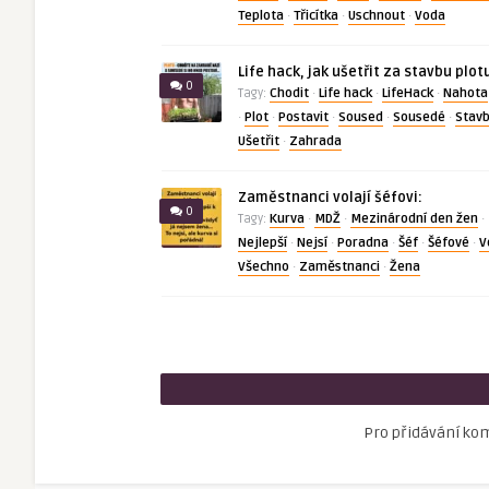
Teplota
Třicítka
Uschnout
Voda
·
·
·
Life hack, jak ušetřit za stavbu plot
0
Chodit
Life hack
LifeHack
Nahota
Tagy:
·
·
·
Plot
Postavit
Soused
Sousedé
Stav
·
·
·
·
·
Ušetřit
Zahrada
·
Zaměstnanci volají šéfovi:
0
Kurva
MDŽ
Mezinárodní den žen
Tagy:
·
·
·
Nejlepší
Nejsí
Poradna
Šéf
Šéfové
V
·
·
·
·
·
Všechno
Zaměstnanci
Žena
·
·
Pro přidávání ko