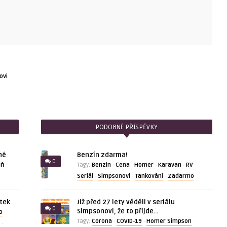
ovi
PODOBNÉ PŘÍSPĚVKY
né
Benzín zdarma!
0
ůň
Benzin
Cena
Homer
Karavan
RV
·
Tagy:
·
·
·
·
·
Seriál
Simpsonovi
Tankování
Zadarmo
·
·
·
ítek
Již před 27 lety věděli v seriálu
0
Simpsonovi, že to přijde…
o
·
Corona
COVID-19
Homer Simpson
Tagy:
·
·
·
·