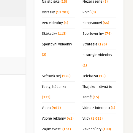
Na stojáka
(13)
Nezařazené
(8)
Obrázky
(13 203)
První
(9)
RPG videohry
(1)
Simpsonovi
(55)
Skákačky
(113)
Sportovní hry
(76)
Sportovní videohry
Strategie
(126)
(2)
Strategie videohry
(1)
Světová nej
(126)
Telebazar
(15)
Testy, hádanky
Thajsko – divná to
(332)
země
(15)
Videa
(467)
Videa z internetu
(1)
Vtipné reklamy
(43)
Vtipy
(1 083)
Zajímavosti
(151)
Závodní hry
(133)