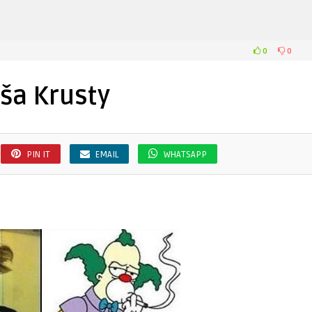
0
0
ša Krusty
PIN IT
EMAIL
WHATSAPP