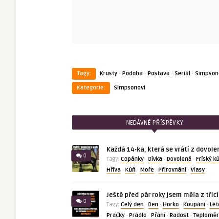
·
·
·
·
Tagy:
Krusty
Podoba
Postava
Seriál
Simpson
Kategorie:
Simpsonovi
NEDÁVNÉ PŘÍSPĚVKY
Každá 14-ka, která se vrátí z dovole
0
Copánky
Dívka
Dovolená
Fríský k
Tagy:
·
·
·
Hříva
Kůň
Moře
Přirovnání
Vlasy
·
·
·
·
Ještě před pár roky jsem měla z třic
0
Celý den
Den
Horko
Koupání
Lét
Tagy:
·
·
·
·
Pračky
Prádlo
Přání
Radost
Teploměr
·
·
·
·