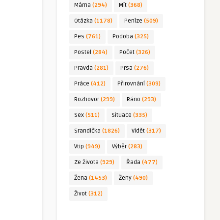
Máma
(294)
Mít
(368)
Otázka
(1178)
Peníze
(509)
Pes
(761)
Podoba
(325)
Postel
(284)
Počet
(326)
Pravda
(281)
Prsa
(276)
Práce
(412)
Přirovnání
(309)
Rozhovor
(299)
Ráno
(293)
Sex
(511)
Situace
(335)
Srandička
(1826)
Vidět
(317)
Vtip
(949)
Výběr
(283)
Ze života
(929)
Řada
(477)
Žena
(1453)
Ženy
(490)
Život
(312)