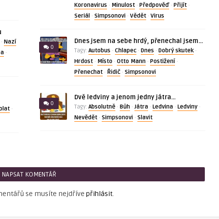
Koronavirus
Minulost
Předpověď
Přijít
·
·
·
·
Seriál
Simpsonovi
Vědět
Virus
·
·
·
u
Dnes jsem na sebe hrdý, přenechal jsem…
Nazí
·
0
Autobus
Chlapec
Dnes
Dobrý skutek
Tagy:
·
·
·
·
ba
·
Hrdost
Místo
Otto Mann
Postižení
·
·
·
·
Přenechat
Řidič
Simpsonovi
·
·
Dvě ledviny a jenom jedny játra…
0
Absolutně
Bůh
Játra
Ledvina
Ledviny
Tagy:
·
·
·
·
·
olat
·
Nevědět
Simpsonovi
Slavit
·
·
NAPSAT KOMENTÁŘ
mentářů se musíte nejdříve
přihlásit
.