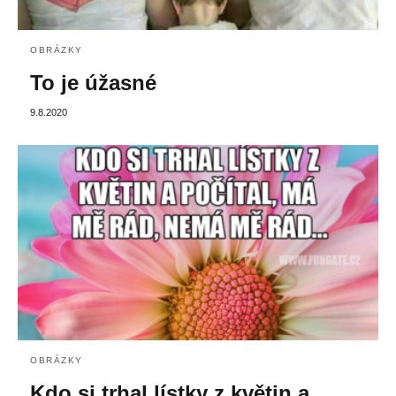
OBRÁZKY
To je úžasné
9.8.2020
OBRÁZKY
Kdo si trhal lístky z květin a