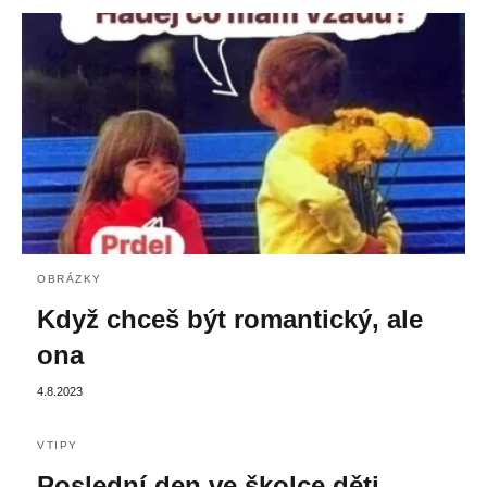
OBRÁZKY
Když chceš být romantický, ale
ona
4.8.2023
VTIPY
Poslední den ve školce děti