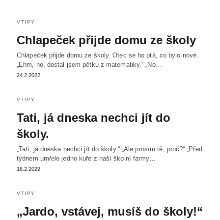
VTIPY
Chlapeček přijde domu ze školy
Chlapeček přijde domu ze školy. Otec se ho ptá, co bylo nové.
„Ehm, no, dostal jsem pětku z matematiky.“ „No…
24.2.2022
VTIPY
Tati, já dneska nechci jít do
školy.
„Tati, já dneska nechci jít do školy.“ „Ale prosím tě, proč?“ „Před
týdnem umřelo jedno kuře z naší školní farmy…
16.2.2022
VTIPY
„Jardo, vstávej, musíš do školy!“