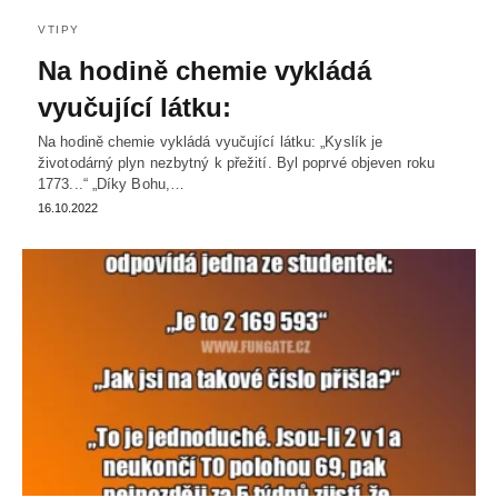
VTIPY
Na hodině chemie vykládá
vyučující látku:
Na hodině chemie vykládá vyučující látku: „Kyslík je
životodárný plyn nezbytný k přežití. Byl poprvé objeven roku
1773...“ „Díky Bohu,…
16.10.2022