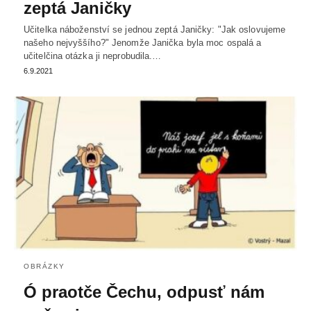
zeptá Janičky
Učitelka náboženství se jednou zeptá Janičky: "Jak oslovujeme
našeho nejvyššího?" Jenomže Janička byla moc ospalá a
učitelčina otázka ji neprobudila.…
6.9.2021
OBRÁZKY
Ó praotče Čechu, odpusť nám