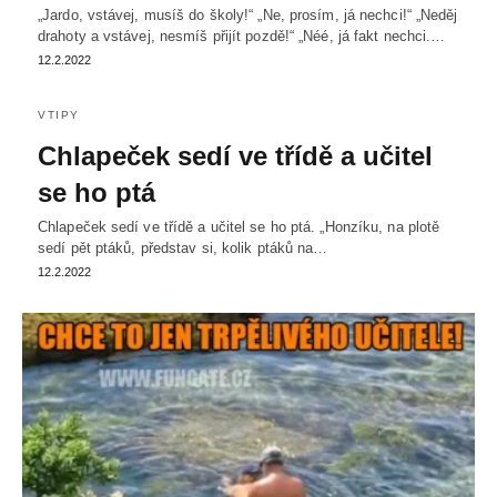
„Jardo, vstávej, musíš do školy!“ „Ne, prosím, já nechci!“ „Neděj
drahoty a vstávej, nesmíš přijít pozdě!“ „Néé, já fakt nechci.…
12.2.2022
VTIPY
Chlapeček sedí ve třídě a učitel
se ho ptá
Chlapeček sedí ve třídě a učitel se ho ptá. „Honzíku, na plotě
sedí pět ptáků, představ si, kolik ptáků na…
12.2.2022