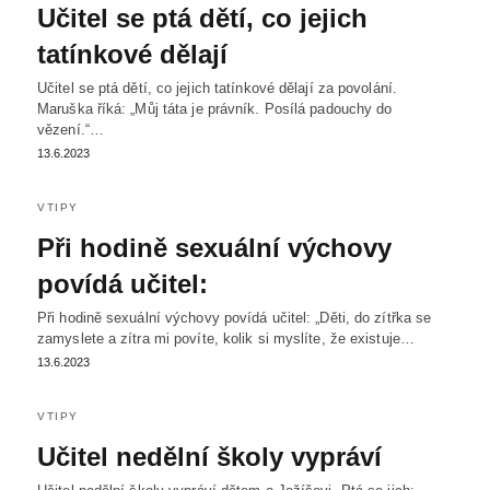
Učitel se ptá dětí, co jejich
tatínkové dělají
Učitel se ptá dětí, co jejich tatínkové dělají za povolání.
Maruška říká: „Můj táta je právník. Posílá padouchy do
vězení.“…
13.6.2023
VTIPY
Při hodině sexuální výchovy
povídá učitel:
Při hodině sexuální výchovy povídá učitel: „Děti, do zítřka se
zamyslete a zítra mi povíte, kolik si myslíte, že existuje…
13.6.2023
VTIPY
Učitel nedělní školy vypráví