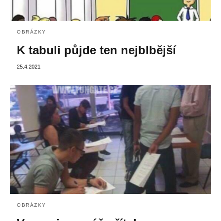
OBRÁZKY
K tabuli půjde ten nejblbější
25.4.2021
OBRÁZKY