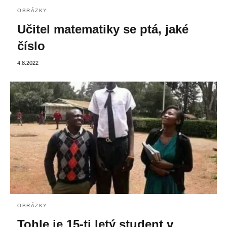
OBRÁZKY
Učitel matematiky se ptá, jaké
číslo
4.8.2022
OBRÁZKY
Tohle je 15-ti letý student v