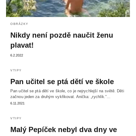
OBRÁZKY
Nikdy není pozdě naučit ženu
plavat!
6.2.2022
VTIPY
Pan učitel se ptá dětí ve škole
Pan učitel se ptá dětí ve škole, co je nejrychlejší na světě. Děti
začnou jeden za druhým vykřikovat. Anička: „rychlík.“…
6.11.2021
VTIPY
Malý Pepíček nebyl dva dny ve