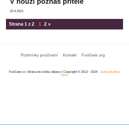
V nouzi poznáš přítele
20.4.2021
Strana 1 z 2
1
2
»
Podmínky používání
Kontakt
FunGate.org
FunGate.cz | Brána do světa zábavy | Copyright © 2013 - 2024
Zobrazit plnou
verzi