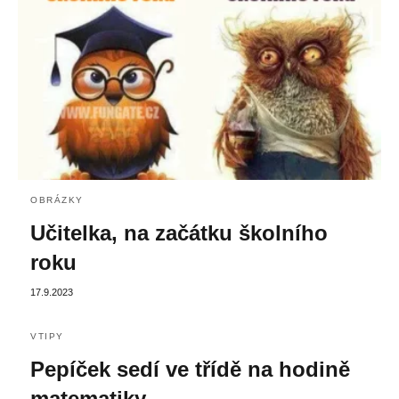
OBRÁZKY
Učitelka, na začátku školního
roku
17.9.2023
VTIPY
Pepíček sedí ve třídě na hodině
matematiky