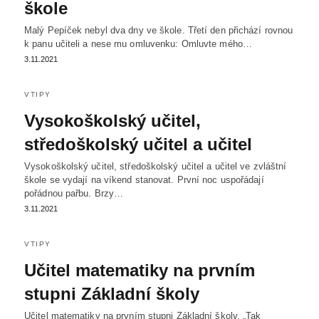
škole
Malý Pepíček nebyl dva dny ve škole. Třetí den přichází rovnou
k panu učiteli a nese mu omluvenku: Omluvte mého…
3.11.2021
VTIPY
Vysokoškolský učitel,
středoškolský učitel a učitel
Vysokoškolský učitel, středoškolský učitel a učitel ve zvláštní
škole se vydají na víkend stanovat. První noc uspořádají
pořádnou pařbu. Brzy…
3.11.2021
VTIPY
Učitel matematiky na prvním
stupni Základní školy
Učitel matematiky na prvním stupni Základní školy. „Tak