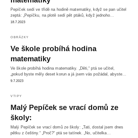
Pepíček sedí ve třídě na hodině matematiky, když se pan učitel
zeptá: „Pepíčku, na plotě sedí pět ptáků, když jednoho…
18.7.2023
OBRÁZKY
Ve škole probíhá hodina
matematiky
Ve škole probíhá hodina matematiky. „Děti,“ ptá se učitel,
„pokud byste měly deset korun a já jsem vás požádal, abyste…
9.7.2023
VTIPY
Malý Pepíček se vrací domů ze
školy:
Malý Pepíček se vrací domů ze školy: „Tati, dostal jsem dnes
pětku z češtiny.“ „Proč?“ ptá se tatínek. „No, učitelka…