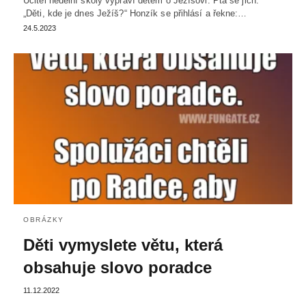
Učitel nedělní školy vypráví dětem o Ježíšovi. Ptá se jich:
„Děti, kde je dnes Ježíš?“ Honzík se přihlásí a řekne:…
24.5.2023
OBRÁZKY
Děti vymyslete větu, která
obsahuje slovo poradce
11.12.2022